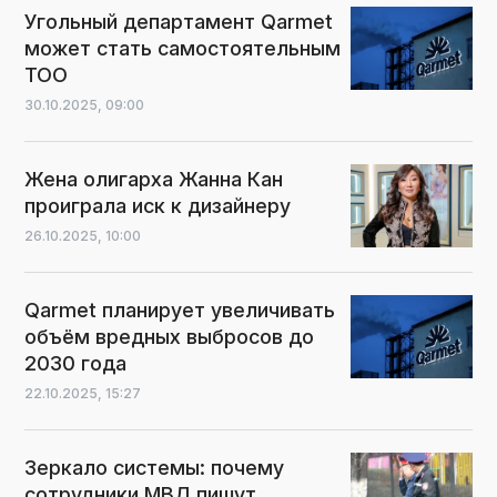
Угольный департамент Qarmet
может стать самостоятельным
ТОО
30.10.2025,
09:00
Жена олигарха Жанна Кан
проиграла иск к дизайнеру
26.10.2025,
10:00
Qarmet планирует увеличивать
объём вредных выбросов до
2030 года
22.10.2025,
15:27
Зеркало системы: почему
сотрудники МВД пишут