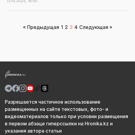
13.10.2025,
18:00
Пагинация
« Предыдущая
1
2
3
4
Следующая »
записей
Разрешается частичное использование
размещенных на сайте текстовых, фото- и
видеоматериалов только при условии размещения
в первом абзаце гиперссылки на Hronika.kz и
указания автора статьи