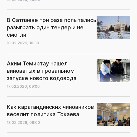
В Сатпаеве три раза попытались
разыграть один тендер и не
смогли
18.02.2026,
10:30
Аким Темиртау нашёл
виноватых в провальном
запуске нового водовода
17.02.2026,
09:00
Как карагандинских чиновников
веселит политика Токаева
13.02.2026,
09:00