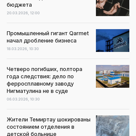
бюджета
20.03.2026,
12:00
Промышленный гигант Qarmet
начал дробление бизнеса
18.03.2026,
10:30
Четверо погибших, полтора
года следствия: дело по
ферросплавному заводу
Нигматулина не в суде
06.03.2026,
10:30
Жители Темиртау шокированы
состоянием отделения в
детской больнице