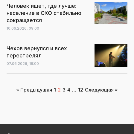
Человек ищет, где лучше:
население в СКО стабильно
сокращается
10.06.2026,
09:00
Чехов вернулся и всех
перестрелял
07.06.2026,
18:00
Пагинация
« Предыдущая
1
2
3
4
…
12
Следующая »
записей