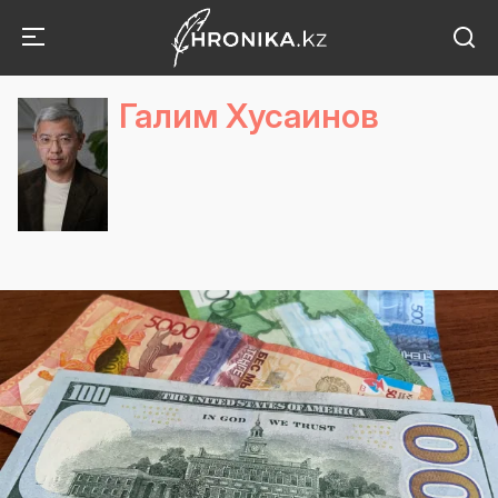
Галим Хусаинов