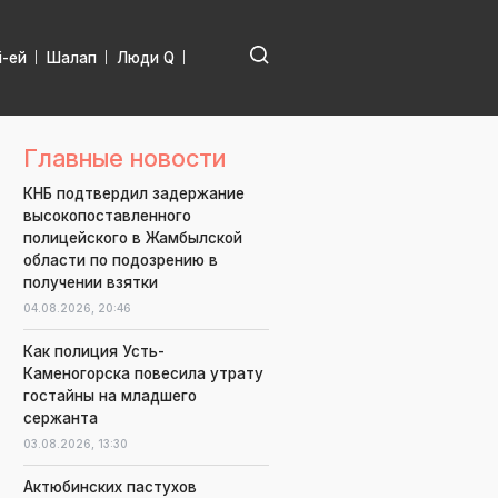
і-ей
Шалап
Люди Q
Главные новости
КНБ подтвердил задержание
высокопоставленного
полицейского в Жамбылской
области по подозрению в
получении взятки
04.08.2026,
20:46
Как полиция Усть-
Каменогорска повесила утрату
гостайны на младшего
сержанта
03.08.2026,
13:30
Актюбинских пастухов