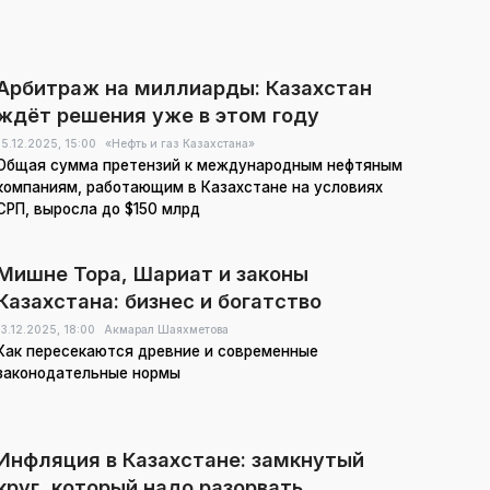
Арбитраж на миллиарды: Казахстан
ждёт решения уже в этом году
15.12.2025,
15:00
«Нефть и газ Казахстана»
Общая сумма претензий к международным нефтяным
компаниям, работающим в Казахстане на условиях
СРП, выросла до $150 млрд
Мишне Тора, Шариат и законы
Казахстана: бизнес и богатство
13.12.2025,
18:00
Акмарал Шаяхметова
Как пересекаются древние и современные
законодательные нормы
Инфляция в Казахстане: замкнутый
круг, который надо разорвать