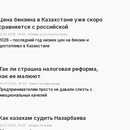
Цена бензина в Казахстане уже скоро
сравняется с российской
10.01.2026,
14:00
«Нефть и газ Казахстана»
2026 – последний год низких цен на бензин и
дизтопливо в Казахстане
Так ли страшна налоговая реформа,
как ее малюют
09.01.2026,
16:00
Лейла Зульфугарова
Предпринимателям просто не давали слезть с
эмоциональных качелей
Как казахам судить Назарбаева
03.01.2026,
15:00
Айдын Олжаев