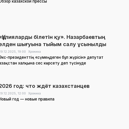
Обзор казахской прессы
«Құпияларды білетін қу». Назарбаевтың
елден шығуына тыйым салу ұсынылды
29.12.2025,
19:00
Хроника
Экс-президенттің «сүмеңдеген бұл жүрісін» депутат
Қазақстан халқына сес көрсету деп түсінуде
2026 год: что ждёт казахстанцев
29.12.2025,
12:00
Хроника
Новый год — новые правила