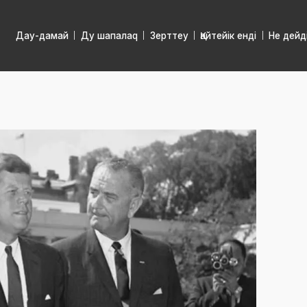
Дау-дамай
Ду шапалаq
Зерттеу
Қайтейік енді
Не дейд