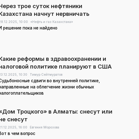
Через трое суток нефтяники
Казахстана начнут нервничать
28.12.2025,
10:00
«Нефть и газ Казахстана»
И решение пока не найдено
Какие реформы в здравоохранении и
налоговой политике планируют в США
23.12.2025,
10:30
Тимур Сейтмуратов
Судьбоносные сдвиги во внутренней политике,
направленные на облегчение жизни обычных
налогоплательщиков
«Дом Троцкого» в Алматы: снесут или
не снесут
21.12.2025,
16:00
Евгения Морозова
Вот в чем вопрос