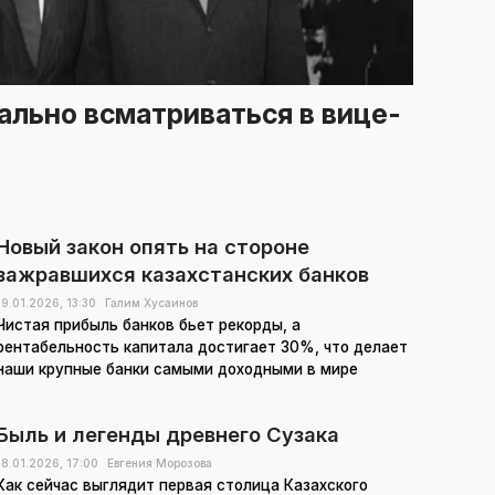
ально всматриваться в вице-
Новый закон опять на стороне
зажравшихся казахстанских банков
19.01.2026,
13:30
Галим Хусаинов
Чистая прибыль банков бьет рекорды, а
рентабельность капитала достигает 30%, что делает
наши крупные банки самыми доходными в мире
Быль и легенды древнего Сузака
18.01.2026,
17:00
Евгения Морозова
Как сейчас выглядит первая столица Казахского