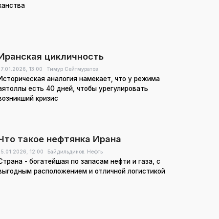
ханства
Иранская цикличность
17.01.2026,
13:00
Тимур Сейтмуратов
Историческая аналогия намекает, что у режима
аятоллы есть 40 дней, чтобы урегулировать
возникший кризис
Что такое нефтянка Ирана
15.01.2026,
12:00
Байдильдинов. Нефть
Страна - богатейшая по запасам нефти и газа, с
выгодным расположением и отличной логистикой