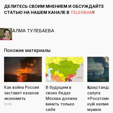
ДЕЛИТЕСЬ СВОИМ МНЕНИЕМ И ОБСУЖДАЙТЕ
СТАТЬЮ НА НАШЕМ КАНАЛЕ В
TELEGRAM
!
АЛМА ТУЛЕБАЕВА
Похожие материалы
Как война России
В будущем в
Қазақстанда
заставит казахов
своих бедах
салуға
экономить
Москва должна
«Росатомны
винить только
күйі келмеуі
12:00
себя
мүмкін