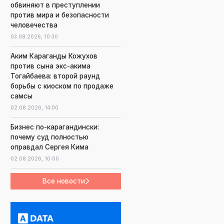
обвиняют в преступлении
против мира и безопасности
человечества
03.08.2026,
10:30
Аким Караганды Кожухов
против сына экс-акима
Тогайбаева: второй раунд
борьбы с киоском по продаже
самсы
02.08.2026,
14:00
Бизнес по-карагандински:
почему суд полностью
оправдал Сергея Кима
02.08.2026,
10:00
Все новости