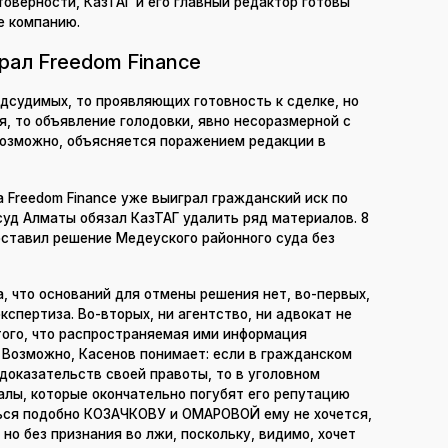
товерности, КазТАГ и его главный редактор готовы
е компанию.
рал Freedom Finance
дсудимых, то проявляющих готовность к сделке, но
, то объявление голодовки, явно несоразмерной с
озможно, объясняется поражением редакции в
а Freedom Finance уже выиграл гражданский иск по
уд Алматы обязал КазТАГ удалить ряд материалов. 8
оставил решение Медеуского районного суда без
, что оснований для отмены решения нет, во-первых,
спертиза. Во-вторых, ни агентство, ни адвокат не
того, что распространяемая ими информация
 Возможно, Касенов понимает: если в гражданском
 доказательств своей правоты, то в уголовном
алы, которые окончательно погубят его репутацию
ться подобно КОЗАЧКОВУ и ОМАРОВОЙ ему не хочется,
но без признания во лжи, поскольку, видимо, хочет