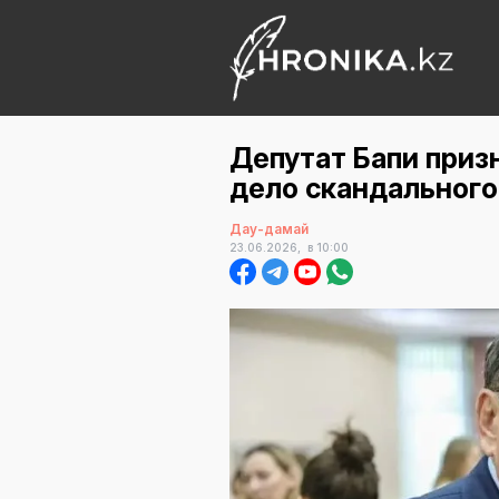
Депутат Бапи призн
дело скандального
Дау-дамай
23.06.2026,
в 10:00