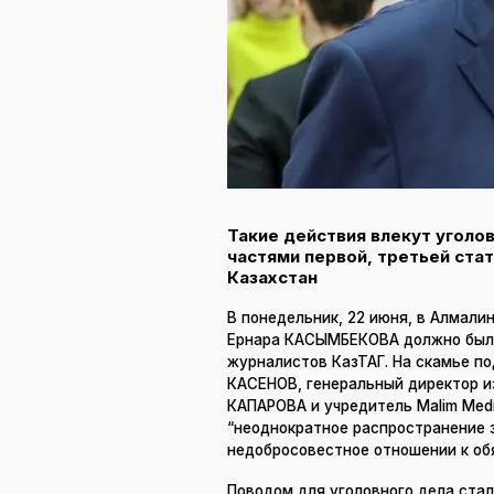
Такие действия влекут угол
частями первой, третьей ста
Казахстан
В понедельник, 22 июня, в Алмал
Ернара КАСЫМБЕКОВА должно было
журналистов КазТАГ. На скамье п
КАСЕНОВ, генеральный директор 
КАПАРОВА и учредитель Malim Med
“неоднократное распространение 
недобросовестное отношении к об
Поводом для уголовного дела стал