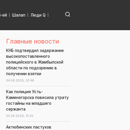
і-ей
Шалап
Люди Q
Главные новости
КНБ подтвердил задержание
высокопоставленного
полицейского в Жамбылской
области по подозрению в
получении взятки
04.08.2026,
20:46
Как полиция Усть-
Каменогорска повесила утрату
гостайны на младшего
сержанта
03.08.2026,
13:30
Актюбинских пастухов