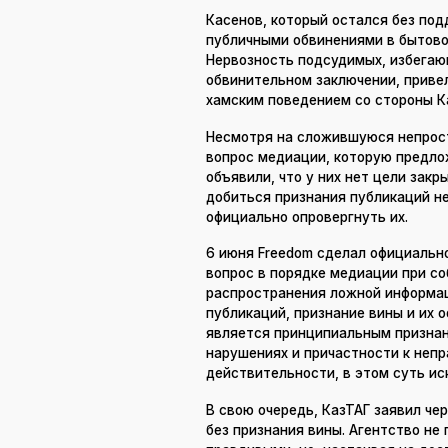
Касенов, который остался без под
публичными обвинениями в бытово
Нервозность подсудимых, избегающ
обвинительном заключении, привел
хамским поведением со стороны Ка
Несмотря на сложившуюся непрос
вопрос медиации, которую предлож
объявили, что у них нет цели закр
добиться признания публикаций н
официально опровергнуть их.
6 июня Freedom сделал официально
вопрос в порядке медиации при с
распространения ложной информац
публикаций, признание вины и их 
является принципиальным признан
нарушениях и причастности к не
действительности, в этом суть ис
В свою очередь, КазТАГ заявил чер
без признания вины. Агентство не 