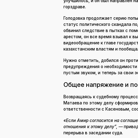
улучшилось, и он был направлен н
горздраве.
Голодовка продолжает серию попы
статус политического скандала п
обвинил следствие в пытках с по
арестом, он все время взывал к в
видеообращение к главе государст
казахстанским властям и пообеща
Нужно отметить, добился он прот
предупреждения о необходимости
пустым звуком, и теперь за свои 
Общее напряжение и п
Возвращаясь к судебному процессу
Матаева по этому делу сформиров
ответственности с Касеновым, соо
«Если Амир согласится на соглаше
отношения к этому делу”, —
привод
перерыва в заседании суда.