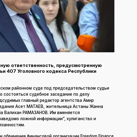
овную ответственность, предусмотренную
тьи 407 Уголовного кодекса Республики
инском районном суде под председательством судьи
 состояться судебное заседание по делу
одсудимых главный редактор агентства Амир
издания Асет МАТАЕВ, жительница Астаны Жанна
ia Валихан РАМАЗАНОВ. Им вменяется
заведомо ложной информации”, хулиганство и
язанностям.
и обвинения финансовой организации Freedom Finance