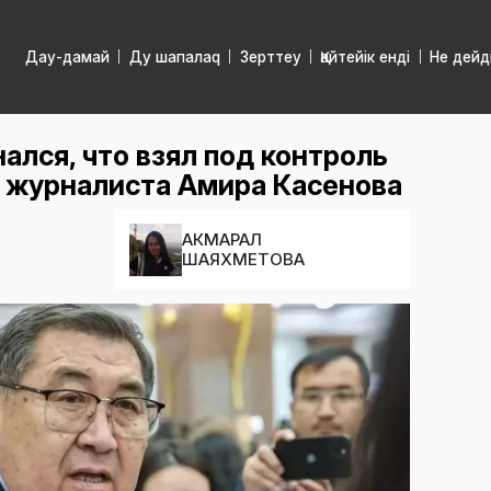
Дау-дамай
Ду шапалаq
Зерттеу
Қайтейік енді
Не дейд
ался, что взял под контроль
 журналиста Амира Касенова
АКМАРАЛ
ШАЯХМЕТОВА