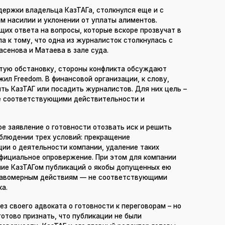
держки владельца КазТАГа, столкнулся еще и с
м насилии и уклонении от уплаты алиментов.
их ответа на вопросы, которые вскоре прозвучат в
а к тому, что одна из журналисток столкнулась с
сенова и Матаева в зале суда.
тую обстановку, стороны конфликта обсуждают
ил Freedom. В финансовой организации, к слову,
ыть КазТАГ или посадить журналистов. Для них цель –
е соответствующими действительности и
е заявление о готовности отозвать иск и решить
облюдении трех условий: прекращение
ии о деятельности компании, удаление таких
официальное опровержение. При этом для компании
ие КазТАГом публикаций о якобы допущенных ею
правомерным действиям — не соответствующими
ка.
ез своего адвоката о готовности к переговорам – но
готово признать, что публикации не были