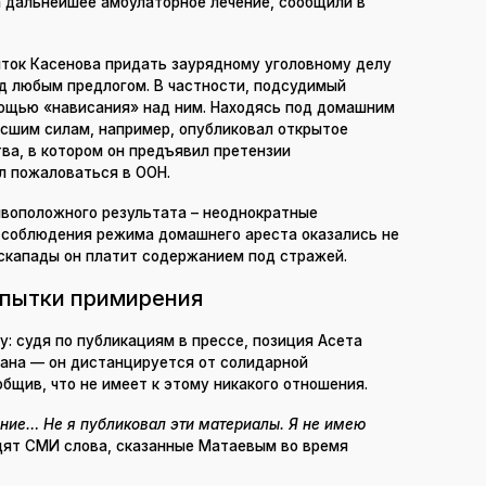
а дальнейшее амбулаторное лечение, сообщили в
ток Касенова придать заурядному уголовному делу
од любым предлогом. В частности, подсудимый
мощью «нависания» над ним. Находясь под домашним
ысшим силам, например, опубликовал открытое
ва, в котором он предъявил претензии
л пожаловаться в ООН.
ивоположного результата – неоднократные
 соблюдения режима домашнего ареста оказались не
эскапады он платит содержанием под стражей.
опытки примирения
: судя по публикациям в прессе, позиция Асета
ана — он дистанцируется от солидарной
бщив, что не имеет к этому никакого отношения.
ние… Не я публиковал эти материалы. Я не имею
ят СМИ слова, сказанные Матаевым во время