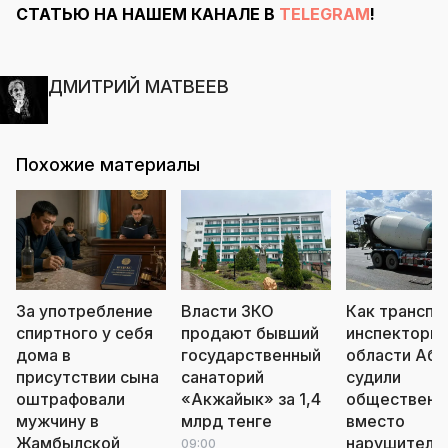
СТАТЬЮ НА НАШЕМ КАНАЛЕ В
TELEGRAM
!
ДМИТРИЙ МАТВЕЕВ
Похожие материалы
За употребление
Власти ЗКО
Как транспо
спиртного у себя
продают бывший
инспекторы
дома в
государственный
области Аба
присутствии сына
санаторий
судили
оштрафовали
«Акжайык» за 1,4
общественн
мужчину в
млрд тенге
вместо
Жамбылской
нарушителе
09:00