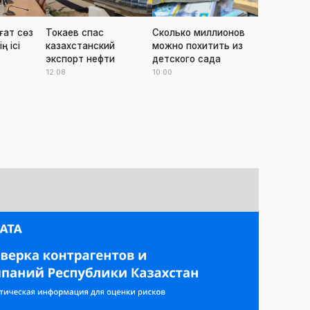
ғат сөз
Токаев спас
Сколько миллионов
ң ісі
казахстанский
можно похитить из
экспорт нефти
детского сада
12:08
10:00