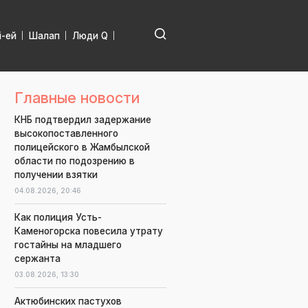
і-ей
Шалап
Люди Q
Главные новости
КНБ подтвердил задержание
высокопоставленного
полицейского в Жамбылской
области по подозрению в
получении взятки
04.08.2026,
20:46
Как полиция Усть-
Каменогорска повесила утрату
гостайны на младшего
сержанта
03.08.2026,
13:30
Актюбинских пастухов