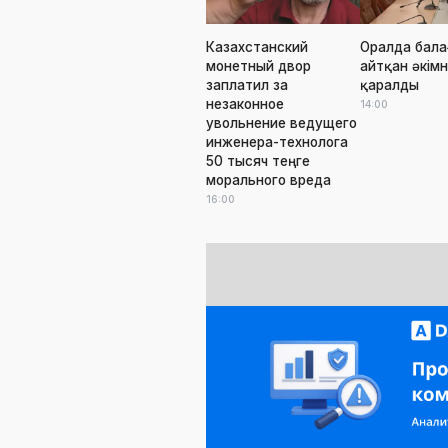
Казахстанский
Оралда бала
монетный двор
айтқан әкімні
заплатил за
қаралды
незаконное
14:00
увольнение ведущего
инженера-технолога
50 тысяч теңге
морального вреда
16:00