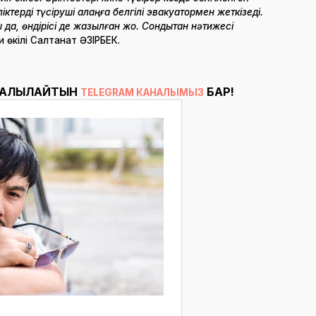
іктерді түсіруші алаңға белгілі эвакуатормен жеткізеді.
ы да, өндірісі де жазылған жоқ. Сондықтан нәтижесі
өкілі Салтанат ӘЗІРБЕК.
ТАЛҚЫЛАЙТЫН
БАР!
TELEGRAM КАНАЛЫМЫЗ