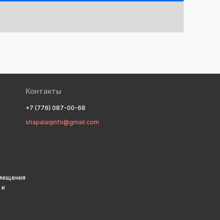
Контакты
+7 (776) 087-00-68
shapalaqinfo@gmail.com
змещения
 и