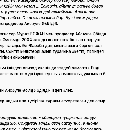
 жоқпыз. Камераны орнату бар ғой, кинода. Ондай
н кейін мен ұстап … Ескертіп, айыппұл салуға болар
лдем рұқсат алған жоқпыз дей алмаймын. Алдын ала
 барғанбыз. Ол қағаздарымыз бар. Бұл іске мүлдем
нопродюсер Айсәуле ӘБІЛДӘ.
Режиссер Мұрат ЕСЖАН мен продюсер Айсәуле Әбілдә
н. Фильмде 2004 жылды көрсетпек болған олар үш
өмір тағады. Әл-Фараби даңғылына шыға бергені сол
. Сөйтіп көліктерді айып тұрағына әкетіп, тізгіндегі
лігінен айырылған.
ьм ішіндегі эпизод екенін дәлелдей алмапты. Енді
бәлеге қалған жүргізушілер шығармашылық ұжымнан 6
ен Айсәуле Әбілдә әділдік іздеп әлек.
р алдын ала түсірілім туралы ескертпеген деп отыр.
иноөндіріс телевизия жобаларын түсіргенде заңды
да жоқ. Сондықтан заңды қатаң сақтау тиіс. Киноны
ания емес. Әріптестері кино түсірер кезде белгіленген