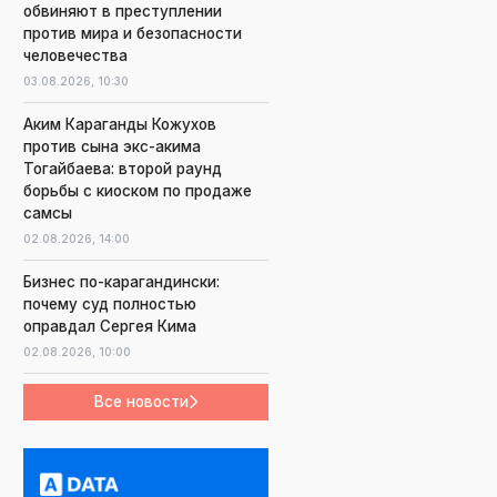
обвиняют в преступлении
против мира и безопасности
человечества
03.08.2026,
10:30
Аким Караганды Кожухов
против сына экс-акима
Тогайбаева: второй раунд
борьбы с киоском по продаже
самсы
02.08.2026,
14:00
Бизнес по-карагандински:
почему суд полностью
оправдал Сергея Кима
02.08.2026,
10:00
Все новости