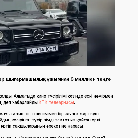
ілер шығармашылық ұжымнан 6 миллион теңге
алды. Алматыда кино түсірілімі кезінде ескі нөмірмен
ы, деп хабарлайды
КТК телеарнасы
.
мауға алып, сот шешімімен бір жылға жүргізуші
дың кесірінен түсірілімді тоқтатып қойған ерлі-
әртіп сақшыларының әрекетіне наразы.