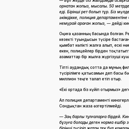
— Бұл жерде біз жылдамдық асырған
орнатқан жоқпыз, мысалы. 50 метрде
еді. Бірінші рет болып тұр. Біз мү
әкімдікке, полиция департаментіне
немқұрай қараған жоқпыз,
— дейді ки
Оқиға қазанның басында болған. 
кезекті туындысын түсіре бастаға
қымбат көлікті жалға алып, ескі н
екен, полицейлер бірден тоқтатыпты
азаматтар бір жылға жүргізуші куә
Тіпті аудандық сотта да мұның фил
түсірілімге қатысамын деп басы 
миллион теңге талап етіп отыр.
«Екі ортада біз күйіп отырмыз» дег
Ал полиция департаменті киногерле
Сондықтан жаза өзгертілмейді.
— Заң барлық тұлғаларға бірдей. К
бұзуға болады деген норма ешбір заң
бірінші түсіріп жатқан тек бұл комп