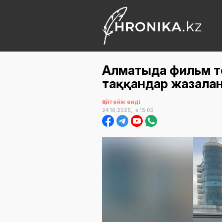
Алматыда фильм түсі
таққандар жазала
Қайтейік енді
24.10.2025,
в 15:00