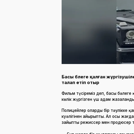
Басы бәлеге қалған жүргізуш
талап етіп отыр
Фильм түсіреміз деп, басы бәлеге қ
көлік жүргізген үш адам жазаланд
Полицейлер оларды бір тәулікке қа
куәлігінен айырыпты. Ал осы жағдай
зайыпты режиссер мен продюсер т