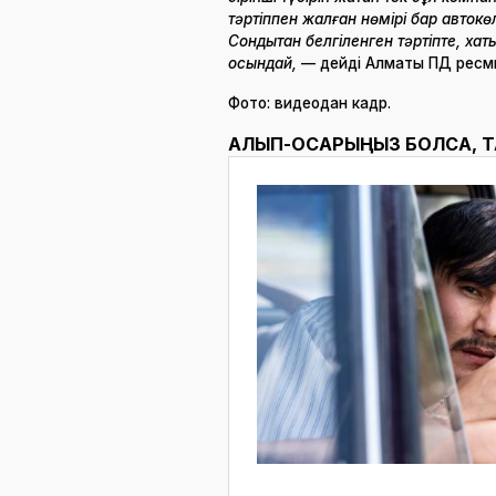
тәртіппен жалған нөмірі бар автокөл
Сондықтан белгіленген тәртіпте, хат
осындай,
— дейді Алматы ПД ресми 
Фото: видеодан кадр.
АЛЫП-ҚОСАРЫҢЫЗ БОЛСА, 