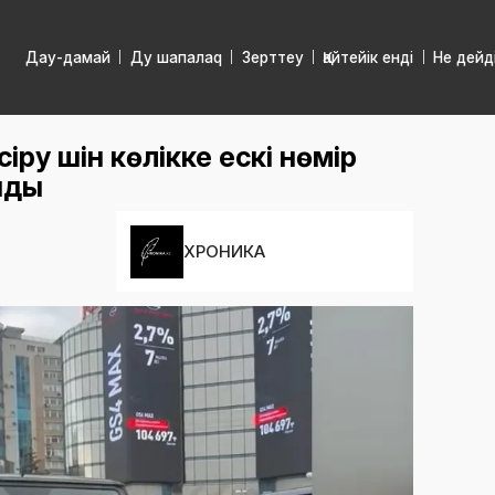
Дау-дамай
Ду шапалаq
Зерттеу
Қайтейік енді
Не дейд
ру үшін көлікке ескі нөмір
нды
ХРОНИКА