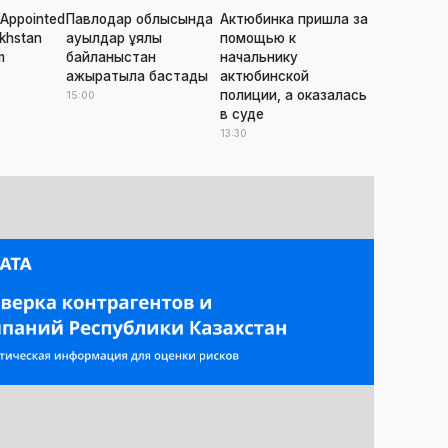
Appointed
Павлодар облысында
Актюбинка пришла за
khstan
ауылдар ұялы
помощью к
m
байланыстан
начальнику
ажыратыла бастады
актюбинской
полиции, а оказалась
15:00
в суде
13:30