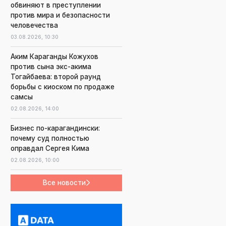
обвиняют в преступлении
против мира и безопасности
человечества
03.08.2026,
10:30
Аким Караганды Кожухов
против сына экс-акима
Тогайбаева: второй раунд
борьбы с киоском по продаже
самсы
02.08.2026,
14:00
Бизнес по-карагандински:
почему суд полностью
оправдал Сергея Кима
02.08.2026,
10:00
Все новости