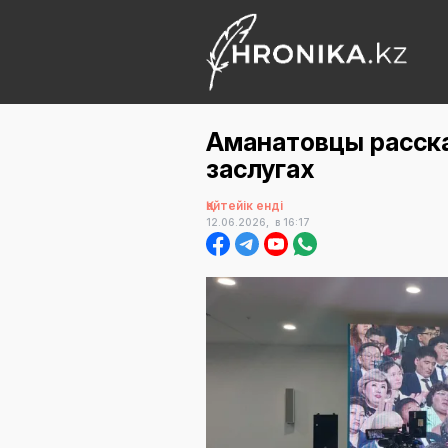
Аманатовцы расска
заслугах
Қайтейік енді
12.06.2026,
в 16:17