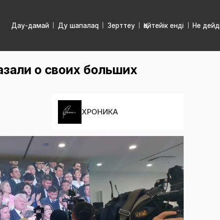
Дау-дамай
Ду шапалаq
Зерттеу
Қайтейік енді
Не дейд
зали о своих больших
ХРОНИКА