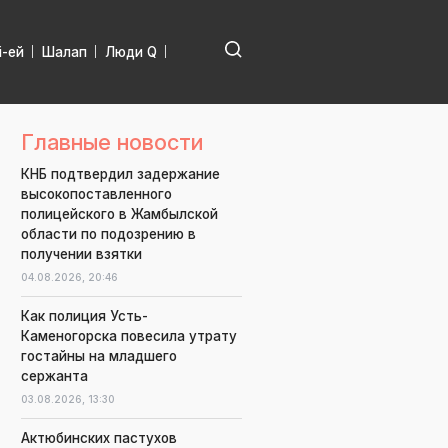
і-ей
Шалап
Люди Q
Главные новости
КНБ подтвердил задержание
высокопоставленного
полицейского в Жамбылской
области по подозрению в
получении взятки
04.08.2026,
20:46
Как полиция Усть-
Каменогорска повесила утрату
гостайны на младшего
сержанта
03.08.2026,
13:30
Актюбинских пастухов