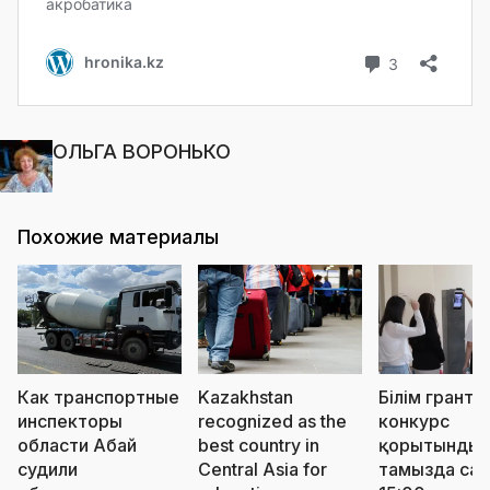
ОЛЬГА ВОРОНЬКО
Похожие материалы
Как транспортные
Kazakhstan
Білім грантт
инспекторы
recognized as the
конкурс
области Абай
best country in
қорытындыс
судили
Central Asia for
тамызда сағ