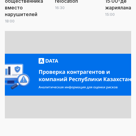
общественника
relocation
15:00-де
вместо
жарияланад
16:30
нарушителей
15:00
18:00