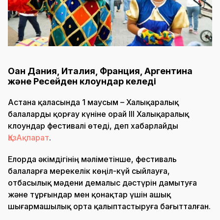
Оған Дания, Италия, Франция, Аргентина
және Ресейден клоундар келеді
Астана қаласында 1 маусым – Халықаралық
балаларды қорғау күніне орай III Халықаралық
клоундар фестивалі өтеді, деп хабарлайды
ҚазАқпарат
.
Елорда әкімдігінің мәліметінше, фестиваль
балаларға мерекелік көңіл-күй сыйлауға,
отбасылық мәдени демалыс дәстүрін дамытуға
және тұрғындар мен қонақтар үшін ашық
шығармашылық орта қалыптастыруға бағытталған.