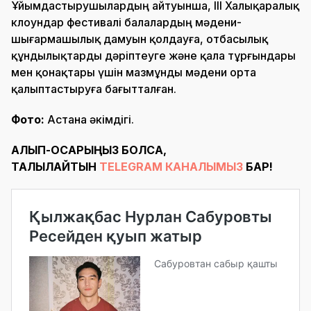
Ұйымдастырушылардың айтуынша, III Халықаралық
клоундар фестивалі балалардың мәдени-
шығармашылық дамуын қолдауға, отбасылық
құндылықтарды дәріптеуге және қала тұрғындары
мен қонақтары үшін мазмұнды мәдени орта
қалыптастыруға бағытталған.
Фото:
Астана әкімдігі.
АЛЫП-ҚОСАРЫҢЫЗ БОЛСА,
ТАЛҚЫЛАЙТЫН
TELEGRAM КАНАЛЫМЫЗ
БАР!