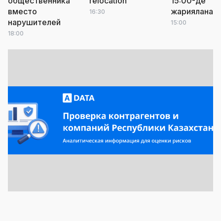
общественника
relocation
15:00-де
вместо
жарияланад
16:30
нарушителей
15:00
18:00