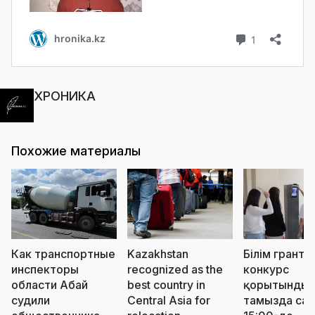
ХРОНИКА
Похожие материалы
Как транспортные
Kazakhstan
Білім грантт
инспекторы
recognized as the
конкурс
области Абай
best country in
қорытындыс
судили
Central Asia for
тамызда сағ