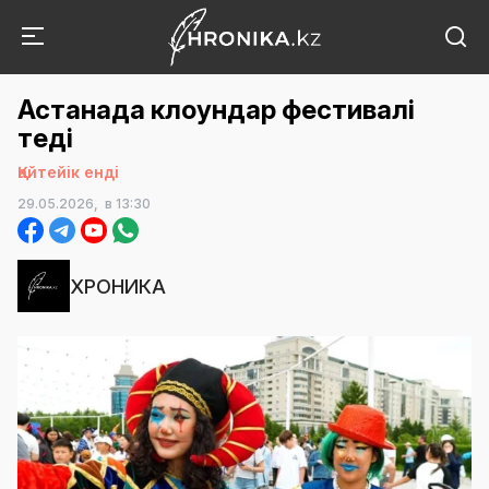
Астанада клоундар фестивалі
өтеді
Қайтейік енді
29.05.2026,
в 13:30
ХРОНИКА