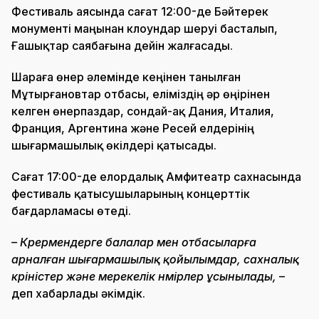
Фестиваль аясында сағат 12:00-де Бәйтерек
монументі маңынан клоундар шеруі басталып,
Ғашықтар саябағына дейін жалғасады.
Шараға өнер әлемінде кеңінен танылған
Мұтырғановтар отбасы, еліміздің әр өңірінен
келген өнерпаздар, сондай-ақ Дания, Италия,
Франция, Аргентина және Ресей елдерінің
шығармашылық өкілдері қатысады.
Сағат 17:00-де елордалық Амфитеатр сахнасында
фестиваль қатысушыларының концерттік
бағдарламасы өтеді.
– Көрермендерге балалар мен отбасыларға
арналған шығармашылық қойылымдар, сахналық
көріністер және мерекелік нөмірлер ұсынылады,
–
деп хабарлады әкімдік.