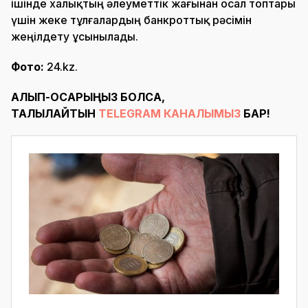
ішінде халықтың әлеуметтік жағынан осал топтары
үшін жеке тұлғалардың банкроттық рәсімін
жеңілдету ұсынылады.
Фото:
24.kz.
АЛЫП-ҚОСАРЫҢЫЗ БОЛСА,
ТАЛҚЫЛАЙТЫН
TELEGRAM КАНАЛЫМЫЗ
БАР!