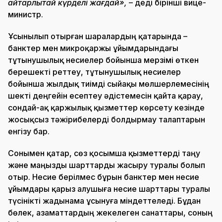
айтарлықтай күрделі жағдай»,
– деді бірінші вице-
министр.
Ұсынылып отырған шаралардың қатарында –
банктер мен микроқаржы ұйымдарындағы
тұтынушылық несиелер бойынша мерзімі өткен
берешекті реттеу, тұтынушылық несиелер
бойынша жылдық тиімді сыйақы мөлшерлемесінің
шекті деңгейін есептеу әдістемесін қайта қарау,
сондай-ақ қаржылық қызметтер көрсету кезінде
жосықсыз тәжірибелерді болдырмау талаптарын
енгізу бар.
Сонымен қатар, сөз қосымша қызметтерді таңу
және маңызды шарттарды жасыру туралы болып
отыр. Несие берілмес бұрын банктер мен несие
ұйымдары қарыз алушыға несие шарттары туралы
түсінікті жадынама ұсынуға міндеттеледі. Бұдан
бөлек, азаматтардың жекелеген санаттары, соның