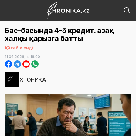
Бас-басында 4-5 кредит. Қазақ
халқы қарызға батты
Қайтейік енді
11.06.2026,
в 16:00
ХРОНИКА