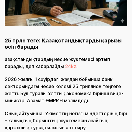
25 трлн теңге: Қазақстандықтардың қарызы
өсіп барады
Қазақстандықтардың несие жүктемесі артып
барады, деп хабарлайды
24kz
.
2026 жылғы 1 сәуірдегі жағдай бойынша банк
секторындағы несие көлемі 25 триллион теңгеге
жетті. Бұл туралы Ұлттық экономика бірінші вице-
министрі Азамат ӘМРИН мәлімдеді.
Оның айтуынша, Үкіметтің негізгі міндеттерінің бірі
– халықтың борыштық жүктемесін азайтып,
қаржылық тұрақтылығын арттыру.