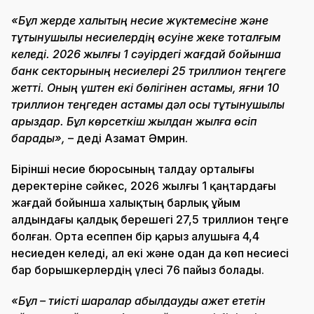
«Бұл жерде халықтың несие жүктемесіне және
тұтынушылық несиелердің өсуіне жеке тоқталғым
келеді. 2026 жылғы 1 сәуірдегі жағдай бойынша
банк секторының несиелері 25 триллион теңгеге
жетті. Оның үштен екі бөлігінен астамы, яғни 10
триллион теңгеден астамы дәл осы тұтынушылық
қарыздар. Бұл көрсеткіш жылдан жылға өсіп
барады»,
– деді Азамат Әмрин.
Бірінші несие бюросының талдау орталығы
деректеріне сәйкес, 2026 жылғы 1 қаңтардағы
жағдай бойынша халықтың барлық ұйым
алдындағы қалдық берешегі 27,5 триллион теңге
болған. Орта есеппен бір қарыз алушыға 4,4
несиеден келеді, ал екі және одан да көп несиесі
бар борышкерлердің үлесі 76 пайыз болады.
«Бұл – тиісті шаралар қабылдауды қажет ететін