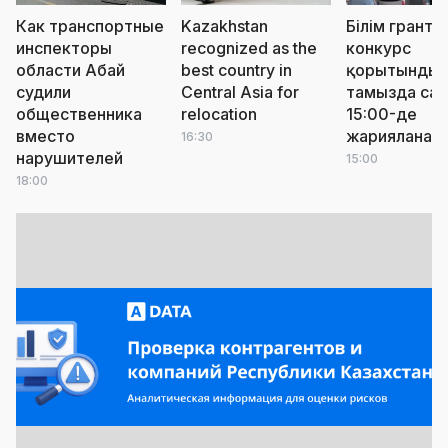
Как транспортные
Kazakhstan
Білім грантт
инспекторы
recognized as the
конкурс
области Абай
best country in
қорытындыс
судили
Central Asia for
тамызда сағ
общественника
relocation
15:00-де
вместо
жарияланад
16:30
нарушителей
15:00
18:00