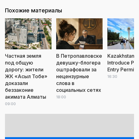
Похожие материалы
Частная земля
В Петропавловске
Kazakhstan t
под общую
девушку-блогера
Introduce Pai
дорогу: жители
оштрафовали за
Entry Permits
ЖК «Асыл Тобе»
нецензурные
16:30
доказали
слова в
беззаконие
социальных сетях
акимата Алматы
18:00
09:00