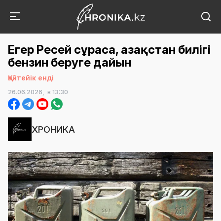
Егер Ресей сұраса, Қазақстан билігі
бензин беруге дайын
Қайтейік енді
26.06.2026,
в 13:30
ХРОНИКА