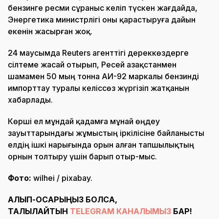
бензинге ресми сұраныс келіп түскен жағдайда,
Энергетика министрлігі оны қарастыруға дайын
екенін жасырған жоқ.
24 маусымда Reuters агенттігі дереккөздерге
сілтеме жасай отырып, Ресей Қазақстанмен
шамамен 50 мың тонна АИ-92 маркалы бензинді
импорттау туралы келіссөз жүргізіп жатқанын
хабарлады.
Көрші ел мұндай қадамға мұнай өңдеу
зауыттарындағы жұмыстың іркілісіне байланысты
елдің ішкі нарығында орын алған тапшылықтың
орнын толтыру үшін барып отыр-мыс.
Фото:
wilhei / pixabay.
АЛЫП-ҚОСАРЫҢЫЗ БОЛСА,
ТАЛҚЫЛАЙТЫН
TELEGRAM КАНАЛЫМЫЗ
БАР!