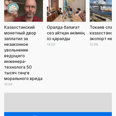
Казахстанский
Оралда балағат
Токаев спас
монетный двор
сөз айтқан әкімнің
казахстанск
заплатил за
ісі қаралды
экспорт неф
незаконное
14:00
12:08
увольнение
ведущего
инженера-
технолога 50
тысяч теңге
морального вреда
16:00