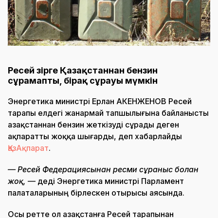
Ресей әзірге Қазақстаннан бензин
сұрамапты, бірақ сұрауы мүмкін
Энергетика министрі Ерлан АҚКЕНЖЕНОВ Ресей
тарапы елдегі жанармай тапшылығына байланысты
Қазақстаннан бензин жеткізуді сұрады деген
ақпаратты жоққа шығарды, деп хабарлайды
ҚазАқпарат
.
— Ресей Федерациясынан ресми сұраныс болған
жоқ,
— деді Энергетика министрі Парламент
палаталарының бірлескен отырысы аясында.
Осы ретте ол Қазақстанға Ресей тарапынан