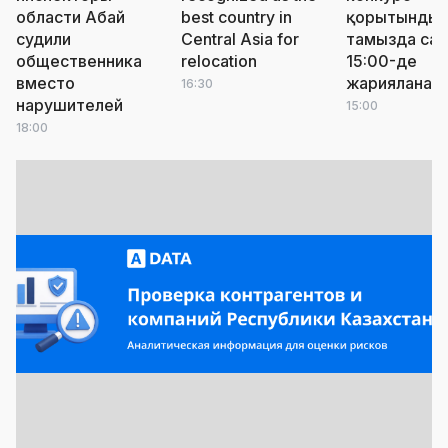
области Абай
best country in
қорытындыс
судили
Central Asia for
тамызда сағ
общественника
relocation
15:00-де
вместо
жарияланад
16:30
нарушителей
15:00
18:00