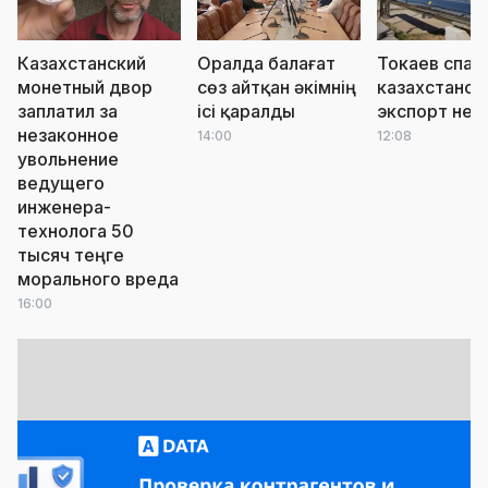
Казахстанский
Оралда балағат
Токаев спас
монетный двор
сөз айтқан әкімнің
казахстанск
заплатил за
ісі қаралды
экспорт неф
незаконное
14:00
12:08
увольнение
ведущего
инженера-
технолога 50
тысяч теңге
морального вреда
16:00