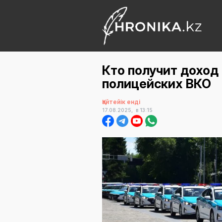
Кто получит доход
полицейских ВКО
Қайтейік енді
17.08.2025,
в 13:15