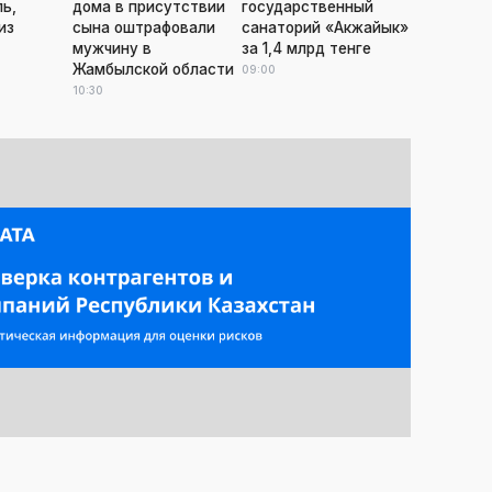
ль,
дома в присутствии
государственный
из
сына оштрафовали
санаторий «Акжайык»
мужчину в
за 1,4 млрд тенге
Жамбылской области
09:00
10:30