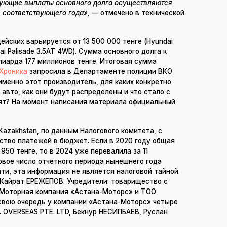
дующие выплаты основного долга осуществляются
 соответствующего года»,
— отмечено в технической
йских варьируется от 13 500 000 тенге (Hyundai
dai Palisade 3.5AT 4WD). Сумма основного долга к
иарда 177 миллионов тенге. Итоговая сумма
Хроника
запросила в Департаменте полиции ВКО
именно этот производитель, для каких конкретно
авто, как они будут распределены и что стало с
ят? На момент написания материала официальный
Kazakhstan, по данным Налогового комитета, с
ство платежей в бюджет. Если в 2020 году общая
950 тенге, то в 2024 уже перевалила за 11
рвое число отчетного периода нынешнего года
тати, эта информация не является налоговой тайной.
Кайрат ЕРЕЖЕПОВ. Учредители: товарищество с
«Моторная компания «Астана-Моторс» и ТОО
вою очередь у компании «Астана-Моторс» четыре
G. OVERSEAS PTE. LTD, Бекнур НЕСИПБАЕВ, Руслан