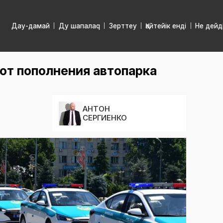
Дау-дамай
Ду шапалаq
Зерттеу
Қайтейік енді
Не дейд
 от пополнения автопарка
АНТОН
СЕРГИЕНКО