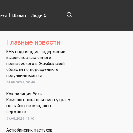
і-ей
Шалап
Люди Q
Главные новости
КНБ подтвердил задержание
высокопоставленного
полицейского в Жамбылской
области по подозрению в
получении взятки
04.08.2026,
20:46
Как полиция Усть-
Каменогорска повесила утрату
гостайны на младшего
сержанта
03.08.2026,
13:30
Актюбинских пастухов