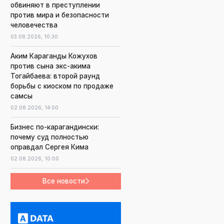
обвиняют в преступлении
против мира и безопасности
человечества
03.08.2026,
10:30
Аким Караганды Кожухов
против сына экс-акима
Тогайбаева: второй раунд
борьбы с киоском по продаже
самсы
02.08.2026,
14:00
Бизнес по-карагандински:
почему суд полностью
оправдал Сергея Кима
02.08.2026,
10:00
Все новости