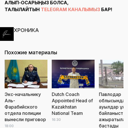
АЛЫП-ҚОСАРЫҢЫЗ БОЛСА,
ТАЛҚЫЛАЙТЫН
TELEGRAM КАНАЛЫМЫЗ
БАР!
ХРОНИКА
Похожие материалы
Экс-начальнику
Dutch Coach
Павлодар
Аль-
Appointed Head of
облысында
Фарабийского
Kazakhstan
ауылдар ұя
отдела полиции
National Team
байланыста
вынесли приговор
ажыратыла
16:30
бастады
18:00