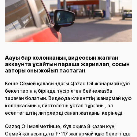
Ақауы бар колонканың видеосын жалған
аккаунтқа ұқсайтын парақша жариялап, сосын
авторы оны жойып тастаған
Кеше Семей қаласындағы Qazaq Oil жанармай құю
бекеттерінің бірінде түсірілген бейнежазба
тараған болатын. Видеода клиенттің жанармай құю
колонкасының пистолетін ұстап тұрғаны, ал
есептегіштің литрлерді санап жатқаны көрінеді.
Qazaq Oil мәліметінше, бұл оқиға 8 қазан күні
Семей қаласындағы F-117 жанармай құю бекетінде