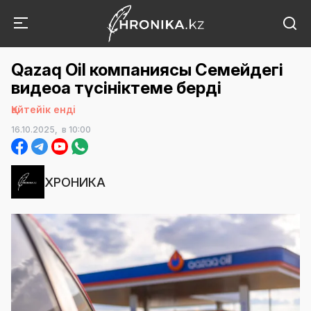
Qazaq Oil компаниясы Семейдегі
видеоға түсініктеме берді
Қайтейік енді
16.10.2025,
в 10:00
ХРОНИКА