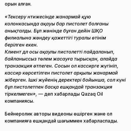
орын алған.
«Тексеру нәтижесінде жанармай құю
колонкасында ақауы бар пистолет болғаны
анықталды. Бұл жөнінде бұған дейін ШҚО
филиалына жөндеу қажеттігі туралы өтінім
берілген екен.
Клиент дәл осы ақаулы пистолетті пайдаланып,
байланыссыз төлем жасауға тырысқан, алайда
транзакция өтпеген. Сосын ол кассирге жүгініп,
кассир көрсетілген пистолет арқылы жанармай
жіберген. Ішкі жүйенің деректері бойынша, сол күні
бұл пистолетпен басқа ешқандай транзакция
тіркелмеген»,
— деп хабарлады Qazaq Oil
компаниясы.
Бейнеролик авторы видеоны өшірген және ол
компанияға ешқандай шағыммен хабарласпады.