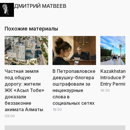
ДМИТРИЙ МАТВЕЕВ
Похожие материалы
Частная земля
В Петропавловске
Kazakhstan t
под общую
девушку-блогера
Introduce Pai
дорогу: жители
оштрафовали за
Entry Permits
ЖК «Асыл Тобе»
нецензурные
16:30
доказали
слова в
беззаконие
социальных сетях
акимата Алматы
18:00
09:00