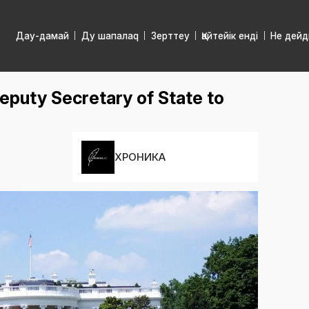
Дау-дамай
Ду шапалаq
Зерттеу
Қайтейік енді
Не дейд
Deputy Secretary of State to
ХРОНИКА