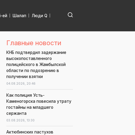
і-ей
Шалап
Люди Q
Главные новости
КНБ подтвердил задержание
высокопоставленного
полицейского в Жамбылской
области по подозрению в
получении взятки
04.08.2026,
20:46
Как полиция Усть-
Каменогорска повесила утрату
гостайны на младшего
сержанта
03.08.2026,
13:30
Актюбинских пастухов