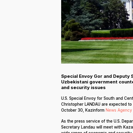
Special Envoy Gor and Deputy 
Uzbekistani government counte
and security issues
U.S. Special Envoy for South and Cen
Christopher LANDAU are expected to 
October 30, Kazinform
News Agency 
As the press service of the U.S. Dep
Secretary Landau will meet with Kaza
wide range of economic and security 