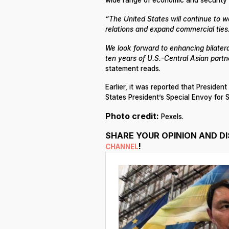
“The United States will continue to w
relations and expand commercial ties
We look forward to enhancing bilater
ten years of U.S.-Central Asian part
statement reads.
Earlier, it was reported that Presid
States President’s Special Envoy for S
Photo credit:
Pexels.
SHARE YOUR OPINION AND D
!
CHANNEL