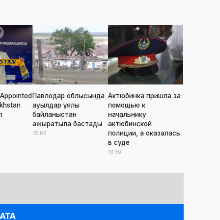
Appointed
Павлодар облысында
Актюбинка пришла за
khstan
ауылдар ұялы
помощью к
m
байланыстан
начальнику
ажыратыла бастады
актюбинской
полиции, а оказалась
15:00
в суде
13:30