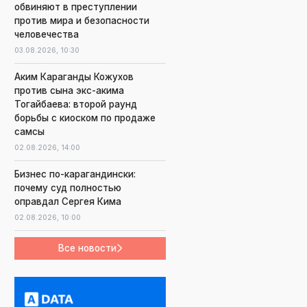
обвиняют в преступлении
против мира и безопасности
человечества
03.08.2026,
10:30
Аким Караганды Кожухов
против сына экс-акима
Тогайбаева: второй раунд
борьбы с киоском по продаже
самсы
02.08.2026,
14:00
Бизнес по-карагандински:
почему суд полностью
оправдал Сергея Кима
02.08.2026,
10:00
Все новости