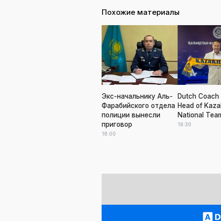
Похожие материалы
Экс-начальнику Аль-
Dutch Coach 
Фарабийского отдела
Head of Kaza
полиции вынесли
National Tea
приговор
16:30
18:00