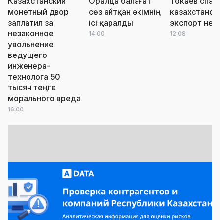
Казахстанский
Оралда балағат
Токаев спас
монетный двор
сөз айтқан әкімнің
казахстанск
заплатил за
ісі қаралды
экспорт неф
незаконное
14:00
12:08
увольнение
ведущего
инженера-
технолога 50
тысяч теңге
морального вреда
16:00