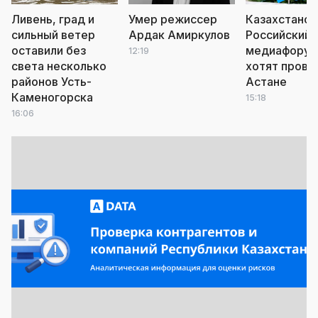
Ливень, град и
Умер режиссер
Казахстанск
сильный ветер
Ардак Амиркулов
Российский
оставили без
медиафору
12:19
света несколько
хотят прове
районов Усть-
Астане
Каменогорска
15:18
16:06