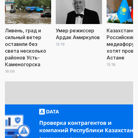
Ливень, град и
Умер режиссер
Казахстанск
сильный ветер
Ардак Амиркулов
Российский
оставили без
медиафору
12:19
света несколько
хотят прове
районов Усть-
Астане
Каменогорска
15:18
16:06