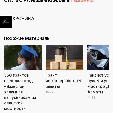
СТАТЬЮ НА НАШЕМ КАНАЛЕ В
TELEGRAM
!
ХРОНИКА
Похожие материалы
350 грантов
Грант
Таксист усну
выделил фонд
иегерлерінің тізімі
рулем и уст
«Қазақстан
шықты
жесткое ДТ
халқына»
Алматы
15:22
выпускникам из
14:38
сельской
местности