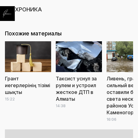
ХРОНИКА
Похожие материалы
Грант
Таксист уснул за
Ливень, град
иегерлерінің тізімі
рулем и устроил
сильный вет
шықты
жесткое ДТП в
оставили бе
Алматы
света неско
15:22
районов Уст
14:38
Каменогорс
16:06