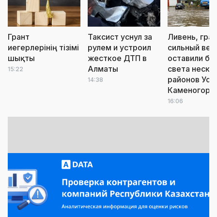
Грант
Таксист уснул за
Ливень, град
иегерлерінің тізімі
рулем и устроил
сильный вет
шықты
жесткое ДТП в
оставили бе
Алматы
света неско
15:22
районов Уст
14:38
Каменогорс
16:06