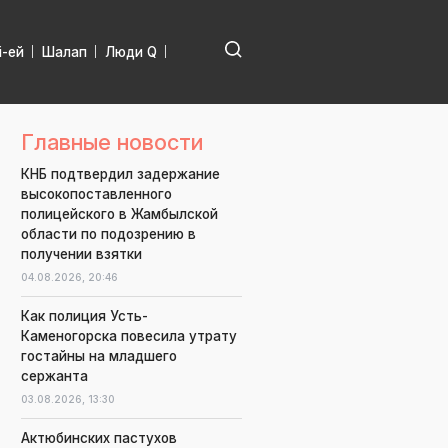
і-ей
Шалап
Люди Q
Главные новости
КНБ подтвердил задержание
высокопоставленного
полицейского в Жамбылской
области по подозрению в
получении взятки
04.08.2026,
20:46
Как полиция Усть-
Каменогорска повесила утрату
гостайны на младшего
сержанта
03.08.2026,
13:30
Актюбинских пастухов