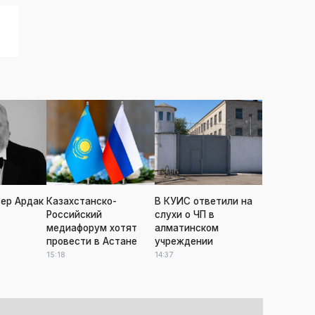
ер Ардак
Казахстанско-
В КУИС ответили на
Российский
слухи о ЧП в
медиафорум хотят
алматинском
провести в Астане
учреждении
15:18
14:37