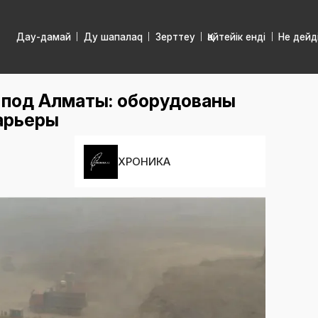
Дау-дамай
Ду шапалаq
Зерттеу
Қайтейік енді
Не дейд
 под Алматы: оборудованы
арьеры
ХРОНИКА