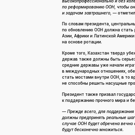
высокопрофессионально и без кол
по реформированию ООН, чтобы он
и задачам завтрашнего,
— отметил
По словам президента, центральн
по обновлению ООН должна стать 
Азии, Африки и Латинской Америк
на основе ротации.
Кроме того, Казахстан твердо убе
держав также должны быть серьез
средние державы уже начали игра
в международных отношениях, обес
стать мостами внутри ООН, в то 
не способны решить насущные про
Президент также призвал государ
к поддержанию прочного мира и бе
—
Прежде всего, для поддержания 
должны предпринять реальные шаги
случае ООН будет обречена вечно 
будут бесконечно множиться.