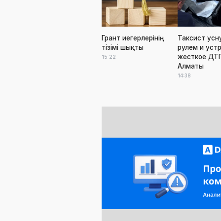
Грант иегерлерінің
Таксист усн
тізімі шықты
рулем и уст
жесткое ДТП
15:22
Алматы
14:38