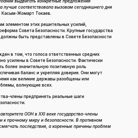
ебаний выдвигать конкретные предложения
а лучше соответствовала вызовам сегодняшнего дня
 Касым-Жомарт Токаев.
ым элементом этих решительных усилий,
реформа Совета Безопасности. Крупные государства
и должны быть представлены в Совете Безопасности
жден в том, что голоса ответственных средних
но усилены в Совете Безопасности. Фактически
ть более значительную позитивную роль
печивая баланс и укрепляя доверие. Они могут
время как великие державы разобщены или
блемы, волнующие всех.
ства-члены предпринять реальные шаги
зопасности.
авторитета ООН в XXI веке государства-члены
 к прочному миру и безопасности. В противном
смягчать последствия, а коренные причины проблем