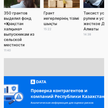
350 грантов
Грант
Таксист усну
выделил фонд
иегерлерінің тізімі
рулем и уст
«Қазақстан
шықты
жесткое ДТ
халқына»
Алматы
15:22
выпускникам из
14:38
сельской
местности
11:40