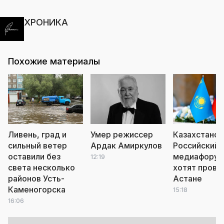
ХРОНИКА
Похожие материалы
Ливень, град и
Умер режиссер
Казахстанск
сильный ветер
Ардак Амиркулов
Российский
оставили без
медиафору
12:19
света несколько
хотят прове
районов Усть-
Астане
Каменогорска
15:18
16:06