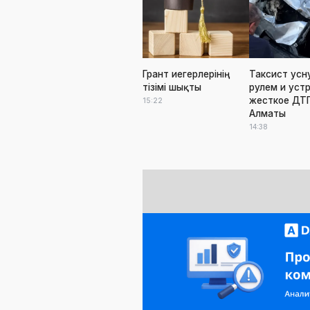
Грант иегерлерінің
Таксист усн
тізімі шықты
рулем и уст
жесткое ДТП
15:22
Алматы
14:38