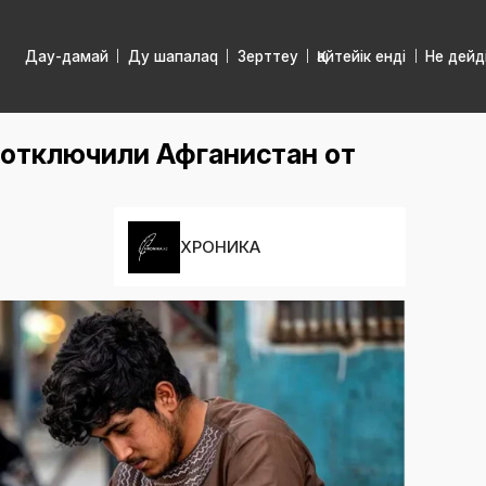
Дау-дамай
Ду шапалаq
Зерттеу
Қайтейік енді
Не дейд
 отключили Афганистан от
ХРОНИКА