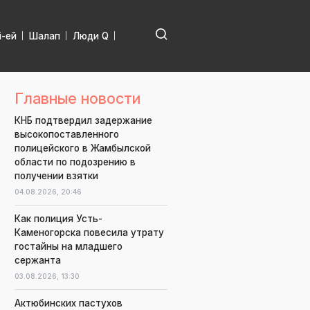
і-ей
Шалап
Люди Q
Главные новости
КНБ подтвердил задержание
высокопоставленного
полицейского в Жамбылской
области по подозрению в
получении взятки
04.08.2026,
20:46
Как полиция Усть-
Каменогорска повесила утрату
гостайны на младшего
сержанта
03.08.2026,
13:30
Актюбинских пастухов