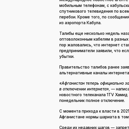
мобильным телефонам, с кабульски
спутникового телевидения по все
перебои. Кроме того, по сообщени
из аэропорта Кабула.
Талибы еще несколько недель наз
оптоволоконным кабелям в разных 
пор жаловались, что интернет ст
предприниматели заявили, что есл
убытки.
Правительство талибов ранее заяв
альтернативные каналы интернета
«Афганистан теперь официально за
в отключении интернета»,
— написа
новостного телеканала 1TV Хами
понедельник полное отключение.
С момента прихода к власти в 202
Афганистане нормы шариата в том 
Среди их недавних шагов — запрет