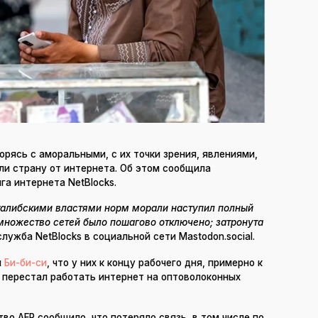
рясь с аморальными, с их точки зрения, явлениями,
ли страну от интернета. Об этом сообщила
а интернета NetBlocks.
 талибскими властями норм морали наступил полный
 множество сетей было пошагово отключено; затронута
ужба NetBlocks в социальной сети Mastodon.social.
и
Би-би-си
, что у них к концу рабочего дня, примерно к
 перестал работать интернет на оптоволоконных
о AFP сообщило, что потеряло связь, в том числе по