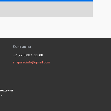
Контакты
+7 (776) 087-00-68
shapalaqinfo@gmail.com
змещения
 и