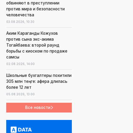
обвиняют в преступлении
против мира и безопасности
человечества
03.08.2026,
10:30
Аким Караганды Кожухов
против сына экс-акима
Тогайбаева: второй раунд
борьбы с киоском по продаже
самсы
02.08.2026,
14:00
Школьные бухгалтеры похитили
305 млн теңге: афера длилась
более 12 лет
05.08.2026,
13:00
Все новости