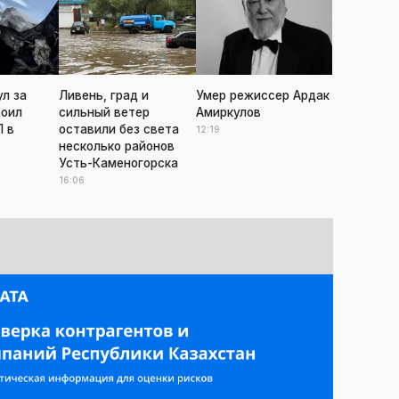
ул за
Ливень, град и
Умер режиссер Ардак
роил
сильный ветер
Амиркулов
 в
оставили без света
12:19
несколько районов
Усть-Каменогорска
16:06