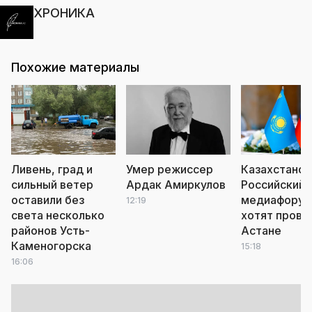
ХРОНИКА
Похожие материалы
Ливень, град и
Умер режиссер
Казахстанск
сильный ветер
Ардак Амиркулов
Российский
оставили без
медиафору
12:19
света несколько
хотят прове
районов Усть-
Астане
Каменогорска
15:18
16:06