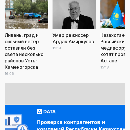
Ливень, град и
Умер режиссер
Казахстанск
сильный ветер
Ардак Амиркулов
Российский
оставили без
медиафору
12:19
света несколько
хотят прове
районов Усть-
Астане
Каменогорска
15:18
16:06