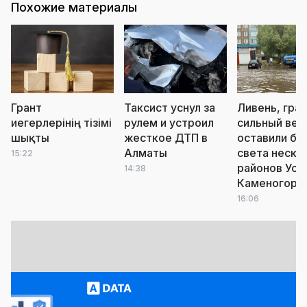
Похожие материалы
Грант
Таксист уснул за
Ливень, град
иегерлерінің тізімі
рулем и устроил
сильный вет
шықты
жесткое ДТП в
оставили бе
Алматы
света неско
15:22
районов Уст
14:38
Каменогорс
16:06