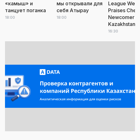
«камыш» и
мы открывали для
League Webs
танцует поганка
себя Атырау
Praises Chels
Newcomer f
18:00
18:00
Kazakhstan
16:30