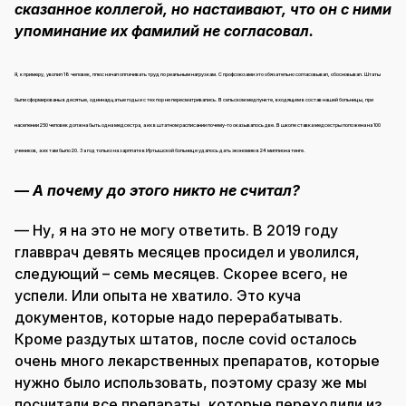
сказанное коллегой, но настаивают, что он с ними
упоминание их фамилий не согласовал.
Я, к примеру, уволил 18 человек, плюс начал оплачивать труд по реальным нагрузкам. С профсоюзами это обязательно согласовывал, обосновывал. Штаты
были сформированы в десятые, одиннадцатые годы и с тех пор не пересматривались. В сельском медпункте, входящем в состав нашей больницы, при
населении 250 человек должна быть одна медсестра, а их в штатном расписании почему-то оказывалось две. В школе ставка медсестры положена на 100
учеников, а их там было 20. За год только на зарплате в Иртышской больнице удалось дать экономию в 24 миллиона тенге.
— А почему до этого никто не считал?
— Ну, я на это не могу ответить. В 2019 году
главврач девять месяцев просидел и уволился,
следующий – семь месяцев. Скорее всего, не
успели. Или опыта не хватило. Это куча
документов, которые надо перерабатывать.
Кроме раздутых штатов, после covid осталось
очень много лекарственных препаратов, которые
нужно было использовать, поэтому сразу же мы
посчитали все препараты, которые переходили из