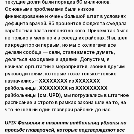
текущие долги были порядка 60 миллионов.
Основными проблемами были низкое
финансирование и очень большой штат в условиях
дефицита врачей. 85 процентов бюджета съедала
заработная плата непонятно кого. Причем так было
не только у меня но и в соседних районах. Я вышел
из кредиторки первым, но мы с коллегами все
делали сообща — сели, стали вместе думать,
делиться находками и идеями. Допустим, я
начинал оргштатные мероприятия, звонил другим
руководителям, которые тоже только-только
назначились –
ХХХХХХХХ
из
ХХХХХХХ
райбольницы,
ХХХХХХХХ
из
ХХХХХХХХХ
райбольницы
(см. UPD)
, мы погружались в штатное
расписание и строго в рамках закона шли на то, на
что не шел ни один главврач районки до нас.
UPD: Фамилии и названия райбольниц убраны по
просьбе главврачей, которые подтверждают все