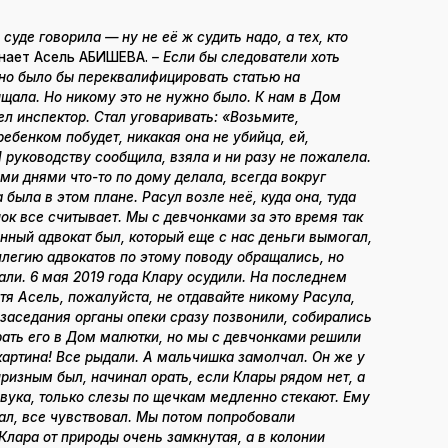
суде говорила — ну не её ж судить надо, а тех, кто
нает Асель АБИШЕВА.
– Если бы следователи хоть
но было бы переквалифицировать статью на
щала. Но никому это не нужно было. К нам в Дом
л инспектор. Стал уговаривать: «Возьмите,
ребенком побудет, никакая она не убийца, ей,
 руководству сообщила, взяла и ни разу не пожалела.
ми днями что-то по дому делала, всегда вокруг
была в этом плане. Расул возле неё, куда она, туда
нок все считывает. Мы с девчонками за это время так
енный адвокат был, который еще с нас деньги вымогал,
ллегию адвокатов по этому поводу обращались, но
али. 6 мая 2019 года Клару осудили. На последнем
тя Асель, пожалуйста, не отдавайте никому Расула,
 заседания органы опеки сразу позвонили, собирались
рать его в Дом малютки, но мы с девчонками решили
картина! Все рыдали. А мальчишка замолчал. Он же у
ризным был, начинал орать, если Клары рядом нет, а
 звука, только слезы по щечкам медленно стекают. Ему
нал, все чувствовал. Мы потом попробовали
Клара от природы очень замкнутая, а в колонии