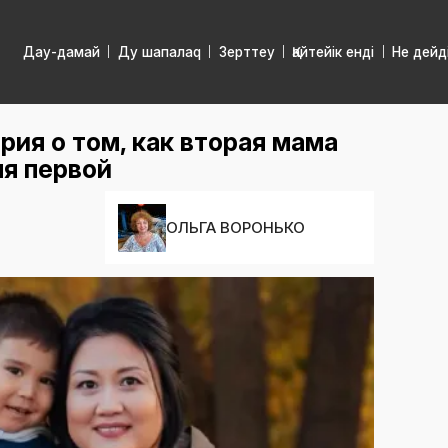
Дау-дамай
Ду шапалаq
Зерттеу
Қайтейік енді
Не дейд
рия о том, как вторая мама
ля первой
ОЛЬГА ВОРОНЬКО