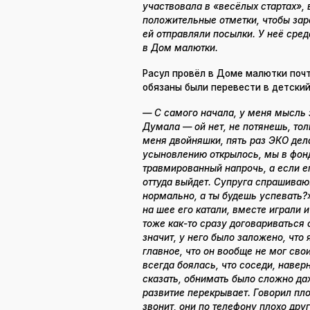
участвовала в «весёлых стартах», 
положительные отметки, чтобы зар
ей отправляли посылки. У неё сред
в Дом малютки.
Расул провёл в Доме малютки почт
обязаны были перевести в детский
— С самого начала, у меня мысль з
Думала — ой нет, не потянешь, тол
меня двойняшки, пять раз ЭКО дела
усыновлению открылось, мы в фон
травмированный напрочь, а если ег
оттуда выйдет. Супруга спрашиваю:
нормально, а ты будешь успевать?
на шее его катали, вместе играли 
тоже как-то сразу договариваться с
значит, у него было заложено, что
главное, что он вообще не мог сво
всегда боялась, что соседи, наверн
сказать, обнимать было сложно да
развитие перекрывает. Говорил пл
звонит, они по телефону плохо дру