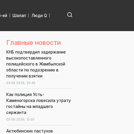
і-ей
Шалап
Люди Q
Главные новости
КНБ подтвердил задержание
высокопоставленного
полицейского в Жамбылской
области по подозрению в
получении взятки
04.08.2026,
20:46
Как полиция Усть-
Каменогорска повесила утрату
гостайны на младшего
сержанта
03.08.2026,
13:30
Актюбинских пастухов