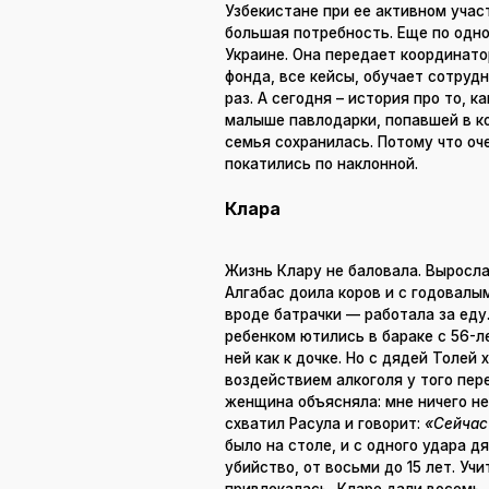
Узбекистане при ее активном учас
большая потребность. Еще по одно
Украине. Она передает координат
фонда, все кейсы, обучает сотруд
раз. А сегодня – история про то, 
малыше павлодарки, попавшей в ко
семья сохранилась. Потому что оче
покатились по наклонной.
Клара
Жизнь Клару не баловала. Выросла
Алгабас доила коров и с годовалы
вроде батрачки — работала за еду
ребенком ютились в бараке с 56-л
ней как к дочке. Но с дядей Толе
воздействием алкоголя у того пере
женщина объясняла: мне ничего не
схватил Расула и говорит:
«Сейчас
было на столе, и с одного удара д
убийство, от восьми до 15 лет. Учи