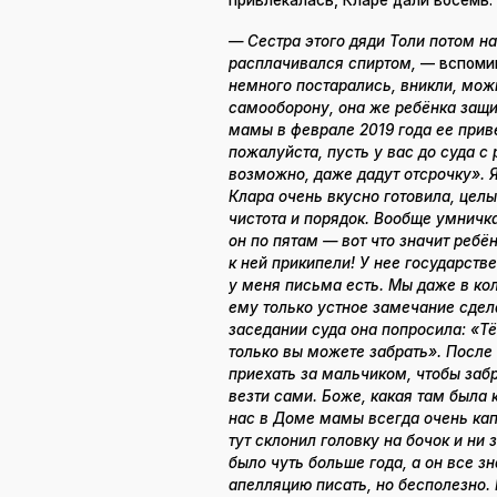
привлекалась, Кларе дали восемь.
— Сестра этого дяди Толи потом на 
расплачивался спиртом,
— вспоми
немного постарались, вникли, мож
самооборону, она же ребёнка защи
мамы в феврале 2019 года ее приве
пожалуйста, пусть у вас до суда с 
возможно, даже дадут отсрочку». Я
Клара очень вкусно готовила, целы
чистота и порядок. Вообще умничка 
он по пятам — вот что значит ребё
к ней прикипели! У нее государств
у меня письма есть. Мы даже в ко
ему только устное замечание сдел
заседании суда она попросила: «Тё
только вы можете забрать». После
приехать за мальчиком, чтобы заб
везти сами. Боже, какая там была 
нас в Доме мамы всегда очень кап
тут склонил головку на бочок и ни
было чуть больше года, а он все з
апелляцию писать, но бесполезно. 