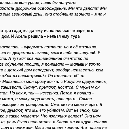
во всяких конкурсах, лишь бы получать
аботать досрочное освобождение. Мы что делали? Мы
а был звонковый день, она стабильно звонила – мне и
и три года, когда ему исполнилось четыре, его
 дом. И Асель решила – нельзя ему туда.
акралась – оформить патронат, но я её отгоняла.
ько из декретного вышла, мозги себе не колупай. У
ла. А тут как раз национальное агентство по
де обучение прошли, я понимала — малыш и так-то
о в детский дом передадут, вообще неизвестно, кем
 «Как ты посмотришь?» Он отвечает: «Я-то
» Мальчишки мои сразу как-то с Расулом сдружились,
и танцевали. Скачут, прыгают, носятся. С мужем он
тал. Но как я, так — истерика. Потом я поняла –
 я мама, а маму надо качать, проверять. Самое
и эмоции контролировать. Смотрит на меня и орет. Я
ое, думают, что мы его убиваем. Вот не знаю, как
же в такие моменты. Что изоляция делает? Она нам
охо, речь была непонятная, а Клара же каждую неделю
г друга понимали. Мы к логопеду ходили. Что только не