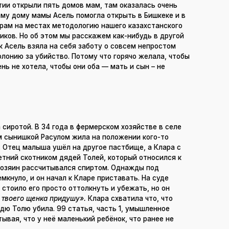
тии открыли пять домов мам, там оказалась очень
му дому мамы Асель помогла открыть в Бишкеке и в
орам на местах методологию нашего казахстанского
ников. Но об этом мы расскажем как-нибудь в другой
как Асель взяла на себя заботу о совсем непростом
лонию за убийство. Потому что горячо желала, чтобы
нь не хотела, чтобы они оба — мать и сын – не
 сиротой. В 34 года в фермерском хозяйстве в селе
м сынишкой Расулом жила на положении кого-то
. Отец малыша ушёл на другое пастбище, а Клара с
етний скотником дядей Толей, который относился к
й хозяин рассчитывался спиртом. Однажды под
мкнуло, и он начал к Кларе приставать. На суде
 стоило его просто оттолкнуть и убежать, но он
 твоего щенка придушу».
Клара схватила что, что
ядю Толю убила. 99 статья, часть 1, умышленное
тывая, что у неё маленький ребёнок, что ранее не