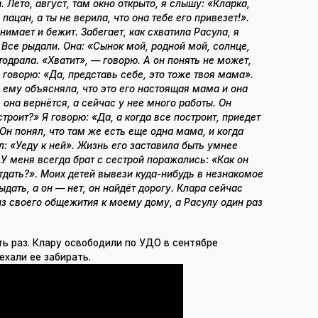
Лето, август, там окно открыто, я слышу: «Кларка,
пацан, а ты не верила, что она тебе его привезет!».
нимает и бежит. Забегает, как схватила Расула, я
 Все рыдали. Она: «Сынок мой, родной мой, солнце,
тодрала. «Хватит», — говорю. А он понять не может,
Я говорю: «Да, представь себе, это тоже твоя мама».
, ему объясняла, что это его настоящая мама и она
 она вернётся, а сейчас у нее много работы. Он
троит?» Я говорю: «Да, а когда все построит, приедет
 Он понял, что там же есть еще одна мама, и когда
л: «Уеду к ней». Жизнь его заставила быть умнее
 У меня всегда брат с сестрой поражались: «Как он
 отдать?». Моих детей вывези куда-нибудь в незнакомое
рыдать, а он — нет, он найдёт дорогу. Клара сейчас
из своего общежития к моему дому, а Расулу один раз
ть раз. Клару освободили по УДО в сентябре
ехали ее забирать.