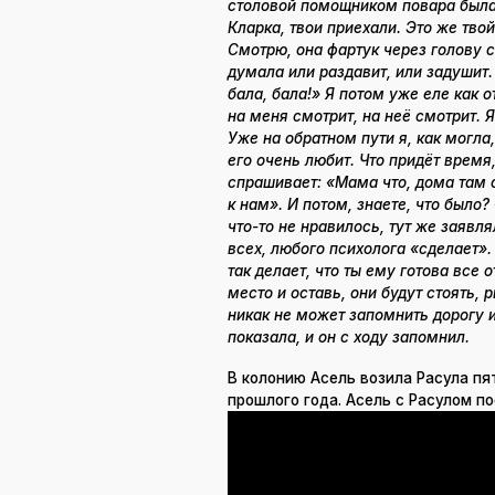
столовой помощником повара была. 
Кларка, твои приехали. Это же твой 
Смотрю, она фартук через голову с
думала или раздавит, или задушит.
бала, бала!» Я потом уже еле как о
на меня смотрит, на неё смотрит. 
Уже на обратном пути я, как могла
его очень любит. Что придёт время,
спрашивает: «Мама что, дома там с
к нам». И потом, знаете, что было?
что-то не нравилось, тут же заявля
всех, любого психолога «сделает».
так делает, что ты ему готова все
место и оставь, они будут стоять, 
никак не может запомнить дорогу 
показала, и он с ходу запомнил.
В колонию Асель возила Расула пя
прошлого года. Асель с Расулом по