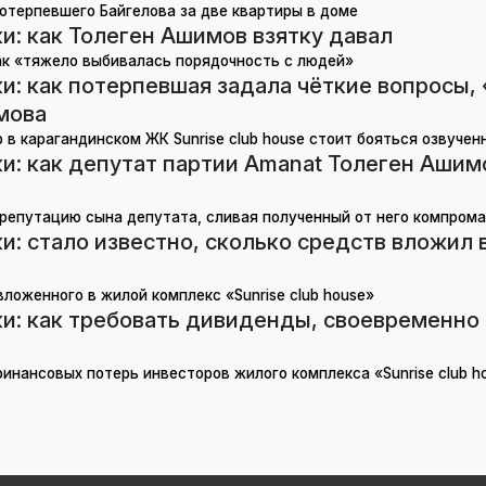
потерпевшего Байгелова за две квартиры в доме
и: как Толеген Ашимов взятку давал
ак «тяжело выбивалась порядочность с людей»
и: как потерпевшая задала чёткие вопросы, 
мова
в карагандинском ЖК Sunrise club house стоит бояться озвученн
и: как депутат партии Amanat Толеген Аши
репутацию сына депутата, сливая полученный от него компрома
и: стало известно, сколько средств вложил 
ложенного в жилой комплекс «Sunrise club house»
и: как требовать дивиденды, своевременно 
инансовых потерь инвесторов жилого комплекса «Sunrise club h