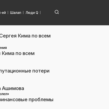
і-ей
Шалап
Люди Q
Сергея Кима по всем
ения
 Кима по всем
епутационные потери
на Ашимова
олел»
 финансовые проблемы