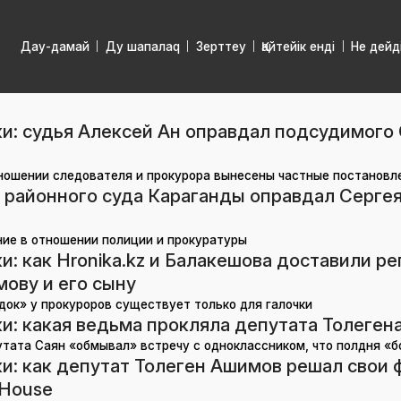
Дау-дамай
Ду шапалаq
Зерттеу
Қайтейік енді
Не дейд
и: судья Алексей Ан оправдал подсудимого 
отношении следователя и прокурора вынесены частные постановл
 районного суда Караганды оправдал Сергея
ние в отношении полиции и прокуратуры
и: как Hronika.kz и Балакешова доставили р
ову и его сыну
док» у прокуроров существует только для галочки
и: какая ведьма прокляла депутата Толеге
утата Саян «обмывал» встречу с одноклассником, что полдня «б
ки: как депутат Толеген Ашимов решал свои
 House