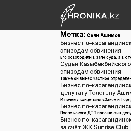
Метка:
Саян Ашимов
Бизнес по-карагандинск
эпизодам обвинения
Его освободили в зале суда, а в 
Судья Казыбекбийского
эпизодам обвинения
Также он вынес частное определе
Бизнес по-карагандинск
депутату Толегену Ашим
И почему концепция «Закон и Поря
Бизнес по-карагандинск
После какого ДТП папаши сын деп
Бизнес по-карагандинс
за счёт ЖК Sunrise Club