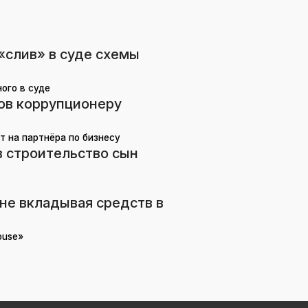
«слив» в суде схемы
ого в суде
мов коррупционеру
т на партнёра по бизнесу
в строительство сын
не вкладывая средств в
ouse»