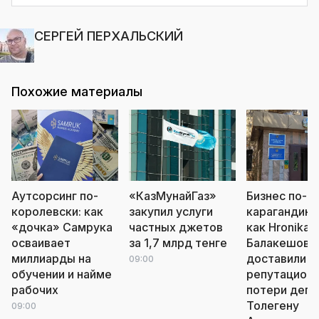
СЕРГЕЙ ПЕРХАЛЬСКИЙ
Похожие материалы
Аутсорсинг по-
«КазМунайГаз»
Бизнес по-
королевски: как
закупил услуги
карагандинс
«дочка» Самрука
частных джетов
как Hronika.k
осваивает
за 1,7 млрд тенге
Балакешова
миллиарды на
доставили
09:00
обучении и найме
репутацион
рабочих
потери депу
Толегену
09:00