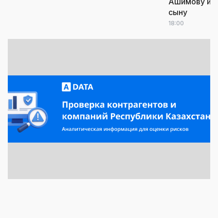
Ашимову и е
сыну
18:00