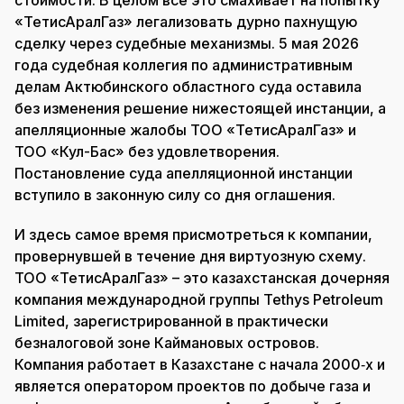
стоимости. В целом всё это смахивает на попытку
«ТетисАралГаз» легализовать дурно пахнущую
сделку через судебные механизмы. 5 мая 2026
года судебная коллегия по административным
делам Актюбинского областного суда оставила
без изменения решение нижестоящей инстанции, а
апелляционные жалобы ТОО «ТетисАралГаз» и
ТОО «Кул-Бас» без удовлетворения.
Постановление суда апелляционной инстанции
вступило в законную силу со дня оглашения.
И здесь самое время присмотреться к компании,
провернувшей в течение дня виртуозную схему.
ТОО «ТетисАралГаз» – это казахстанская дочерняя
компания международной группы Tethys Petroleum
Limited, зарегистрированной в практически
безналоговой зоне Каймановых островов.
Компания работает в Казахстане с начала 2000‑х и
является оператором проектов по добыче газа и