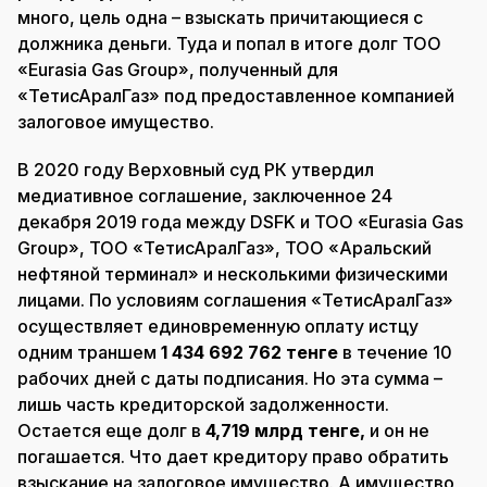
много, цель одна – взыскать причитающиеся с
должника деньги. Туда и попал в итоге долг ТОО
«Eurasia Gas Group», полученный для
«ТетисАралГаз» под предоставленное компанией
залоговое имущество.
В 2020 году Верховный суд РК утвердил
медиативное соглашение, заключенное 24
декабря 2019 года между DSFK и ТОО «Eurasia Gas
Group», ТОО «ТетисАралГаз», ТОО «Аральский
нефтяной терминал» и несколькими физическими
лицами. По условиям соглашения «ТетисАралГаз»
осуществляет единовременную оплату истцу
одним траншем
1 434 692 762 тенге
в течение 10
рабочих дней с даты подписания. Но эта сумма –
лишь часть кредиторской задолженности.
Остается еще долг в
4,719 млрд тенге,
и он не
погашается. Что дает кредитору право обратить
взыскание на залоговое имущество. А имущество