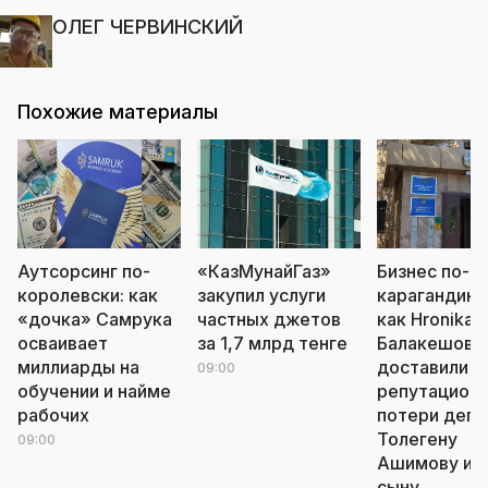
ОЛЕГ ЧЕРВИНСКИЙ
Похожие материалы
Аутсорсинг по-
«КазМунайГаз»
Бизнес по-
королевски: как
закупил услуги
карагандинс
«дочка» Самрука
частных джетов
как Hronika.k
осваивает
за 1,7 млрд тенге
Балакешова
миллиарды на
доставили
09:00
обучении и найме
репутацион
рабочих
потери депу
Толегену
09:00
Ашимову и е
сыну