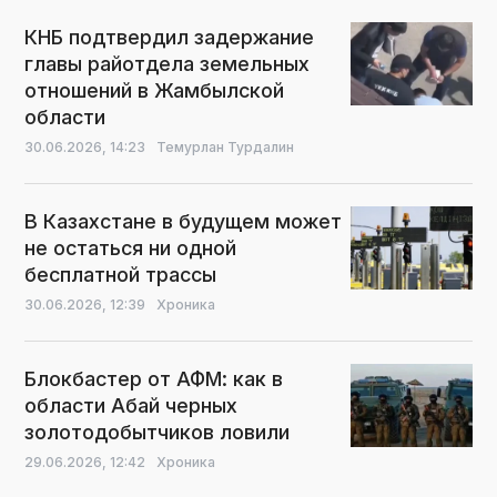
КНБ подтвердил задержание
главы райотдела земельных
отношений в Жамбылской
области
30.06.2026,
14:23
Темурлан Турдалин
В Казахстане в будущем может
не остаться ни одной
бесплатной трассы
30.06.2026,
12:39
Хроника
Блокбастер от АФМ: как в
области Абай черных
золотодобытчиков ловили
29.06.2026,
12:42
Хроника