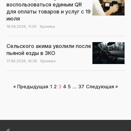
воспользоваться единым QR
для оплаты товаров и услуг с 19
июля
18.06.2026,
11:35
Хроника
Сельского акима уволили после
пьяной езды в ЗКО
17.06.2026,
16:36
Хроника
Пагинация
« Предыдущая
1
2
3
4
5
…
37
Следующая »
записей