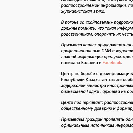
распространяемой информации, пр
журналистская этика.
В погоне за «хайповыми» подробн
должны помнить, что такая информ
родственникам, опорочить их честь
Призываю коллег придерживаться 
профессиональные СМИ и журналис
ложной информации предусмотрена
написала Балаева в
Facebook
.
Центр по борьбе с дезинформацие
Республики Казахстан так же соо
задержании министра иностранных
бизнесмена Гаджи Гаджиева не соо
Центр подчеркивает: распростран
общественному доверию и формиру
Призываем граждан проявлять бди
официальным источникам информа