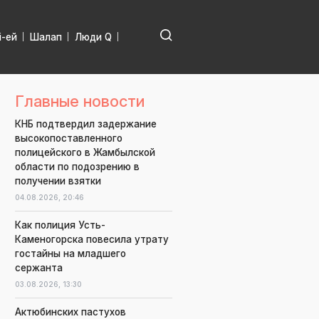
і-ей
Шалап
Люди Q
Главные новости
КНБ подтвердил задержание
высокопоставленного
полицейского в Жамбылской
области по подозрению в
получении взятки
04.08.2026,
20:46
Как полиция Усть-
Каменогорска повесила утрату
гостайны на младшего
сержанта
03.08.2026,
13:30
Актюбинских пастухов