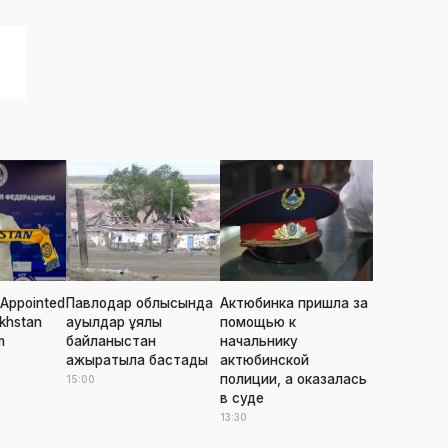
Appointed
Павлодар облысында
Актюбинка пришла за
khstan
ауылдар ұялы
помощью к
m
байланыстан
начальнику
ажыратыла бастады
актюбинской
полиции, а оказалась
15:00
в суде
13:30