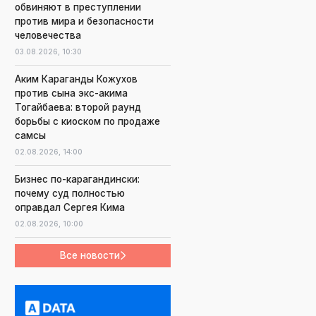
обвиняют в преступлении
против мира и безопасности
человечества
03.08.2026,
10:30
Аким Караганды Кожухов
против сына экс-акима
Тогайбаева: второй раунд
борьбы с киоском по продаже
самсы
02.08.2026,
14:00
Бизнес по-карагандински:
почему суд полностью
оправдал Сергея Кима
02.08.2026,
10:00
Все новости