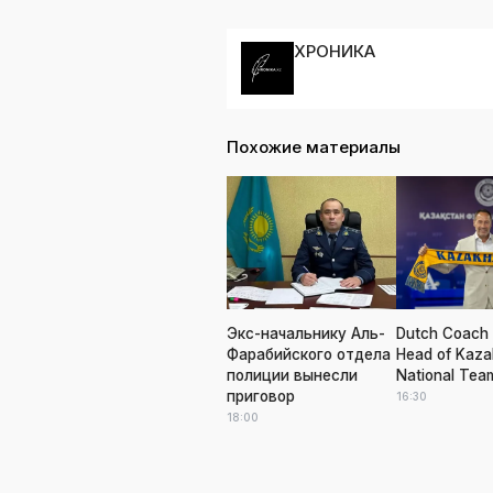
ХРОНИКА
Похожие материалы
Экс-начальнику Аль-
Dutch Coach 
Фарабийского отдела
Head of Kaza
полиции вынесли
National Tea
приговор
16:30
18:00