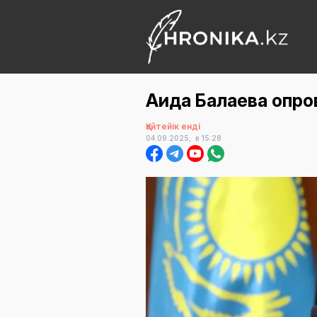
Аида Балаева опро
Қайтейік енді
04.09.2025,
в 15:28