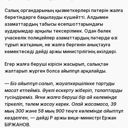
Салық органдарының қызметкерлері пәтерін жалға
беретіндерге бақылауды күшейтті. Алдымен
азаматтардың табысы есепшоттарындағы
аударымдар арқылы тексерілмек. Одан бөлек
учаскелік полицейлер азаматтардың пәтерде өзі
тұрып жатқанын, не жалға бергенін анықтауға
көмектеседі дейді Қаржы министрлігінің өкілдері.
Егер жалға беруші кірісін жасырып, салықтан
жалтарып жүрген болса айыппұл арқалайды.
— Біз айыппұл салып, жауапкершілікке тартуды
мақсат етпейміз. Әуелі ескерту жіберіп, талаптарды
түсіндіреміз. Яғни жалға беруші бір ай көлемінде
тіркеліп, төлем жасау керек. Олай жасамаса, 39
мың 300 және 58 мың 900 теңге көлемінде айыппұл
көзделген,
— дейді ҚР Қаржы вице-министрі Ержан
БІРЖАНОВ.