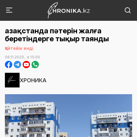
Қазақстанда пәтерін жалға
беретіндерге тықыр таянды
Қайтейік енді
08.11.2025,
в 15:00
ХРОНИКА