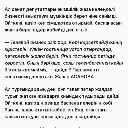
Ал сенат депутаттары әкімшілік жаза көлеңкелі
бизнесті анықтауға мүмкіндік беретініне сенімді.
Өйткені, қазір келісімшартқа отырмай, баспанасын
жалға беретіндер көбейді деп отыр.
— Теневой бизнес қазір бар. Көбі көрсетпейді өзінің
кірістерін. Үлкен гостиница ұстап отырғандар,
пәтерлерін жалға беріп. Яғни гостиница ретінде
көрсетіп. Оның бәрі ақша, салық төленбегеннен кейін
біз оны көрмейміз,
— дейді ҚР Парламенті
сенатының депутаты Жанар АСАНОВА.
Ал тұрғындардың дені бұл талап пәтер жалдап
тұрып жатқан жандарға қиындық тудырады дейді.
Өйткені, қазірдің өзінде баспана иелерінің көбі
бағаны шарықтатып жіберген. Енді оған тағы
салықтың құны қосылады деп алаңдайды.