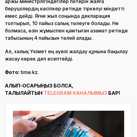
Қаржы министрлігіндегілер пәтерін жалға
берушілердің кәсіпкер ретінде тіркелуі міндетті
емес дейді. Яғни жыл соңында декларация
толтырып, 10 пайыз салық төлеуге болады. Не
болмаса, өзін жұмыспен қамтыған азамат ретінде
табысының 4 пайызын төлей алады.
Ал, халық Үкімет ең әуелі жалдау құнына бақылау
жасау керек деп есептейді.
Фото:
time.kz.
АЛЫП-ҚОСАРЫҢЫЗ БОЛСА,
ТАЛҚЫЛАЙТЫН
TELEGRAM КАНАЛЫМЫЗ
БАР!