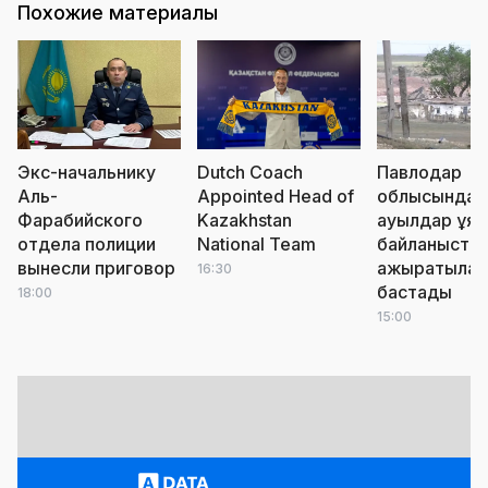
Похожие материалы
Экс-начальнику
Dutch Coach
Павлодар
Аль-
Appointed Head of
облысында
Фарабийского
Kazakhstan
ауылдар ұя
отдела полиции
National Team
байланыста
вынесли приговор
ажыратыла
16:30
бастады
18:00
15:00