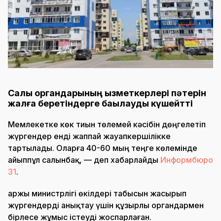
Салық органдарының қызметкерлері пәтерін
жалға беретіндерге бақылауды күшейтті
Мемлекетке көк тиын төлемей кәсібін дөңгелетіп
жүргендер енді жаппай жауапкершілікке
тартылады. Оларға 40-60 мың теңге көлемінде
айыппұл салынбақ, — деп хабарлайды
Информбюро
31
.
Қаржы министрлігі өкілдері табысын жасырып
жүргендерді анықтау үшін құзырлы органдармен
бірлесе жұмыс істеуді жоспарлаған.