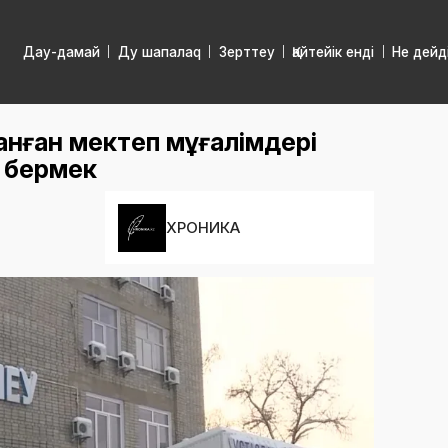
Дау-дамай
Ду шапалаq
Зерттеу
Қайтейік енді
Не дейд
анған мектеп мұғалімдері
а бермек
ХРОНИКА