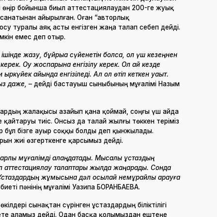
ні өңір бойынша биыл аттестациялаудан 200-ге жуық
і санатынан айырылған. Оған “авторлық
су туралы аяқ асты енгізген жаңа талап себеп дейді.
мкін емес деп отыр.
шінде жазу, бұйрыққа сүйенетін болсақ, ол үш кезеңнен
керек. Оқу жоспарына енгізілу керек. Ол қай кезде
қыркүйек айында енгізіледі. Ал ол өтіп кеткен уақыт.
ыз даже,
– дейді бастауыш сыныбының мұғалімі Назым
дардың жалақысы азайып қана қоймай, соңғы үш айда
қайтаруы тиіс. Онсыз да талай жылғы төккен теріміз
ар бұл бізге ауыр соққы болды деп қынжылады.
ын жиі өзгерткенге қарсымыз дейді.
 барлық мұғалімді алаңдатады. Мысалы ұстаздың
 Ал аттестациялау талаптары жылда жаңарады. Сонда
 Ұстаздардың жұмысына дәл осылай немқұрайлы қарауға
ебиеті пәнінің мұғалімі Уазипа БОРАНБАЕВА.
кілдері сынақтан сүрінген ұстаздардың біліктілігі
ете аламыз дейді. Одан басқа қолымыздан ештеңе