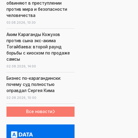
обвиняют в преступлении
против мира и безопасности
человечества
03.08.2026,
10:30
Аким Караганды Кожухов
против сына экс-акима
Тогайбаева: второй раунд
борьбы с киоском по продаже
самсы
02.08.2026,
14:00
Бизнес по-карагандински:
почему суд полностью
оправдал Сергея Кима
02.08.2026,
10:00
Все новости