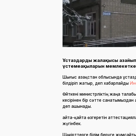
Ұстаздардың жалақысы азайып 
үстемеақыларын мемлекетке 
Шығыс Қазақстан облысында ұстаз
білдіріп жатыр, деп хабарлайды
Ин
Өйткені министрліктің жаңа талаб
кесірінен бір сәтте санатымыздан 
деп ашынады.
Қайта-қайта өзгеретін аттестация
жүгінбек.
Шәкірттерге білім беруге жұмсай