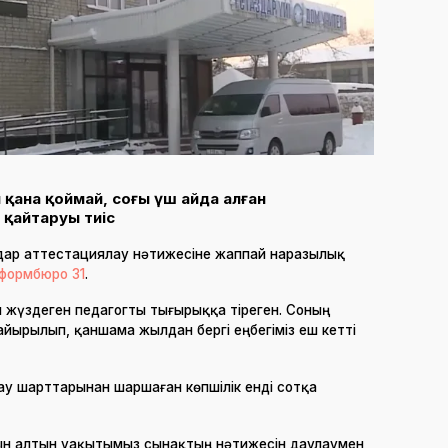
қана қоймай, соңғы үш айда алған
қайтаруы тиіс
дар аттестациялау нәтижесіне жаппай наразылық
формбюро 31
.
ы жүздеген педагогты тығырыққа тіреген. Соның
айырылып, қаншама жылдан бергі еңбегіміз еш кетті
лау шарттарынан шаршаған көпшілік енді сотқа
тын алтын уақытымыз сынақтың нәтижесін даулаумен