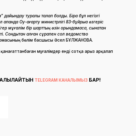
 дайындау туралы талап болды. Бірақ бұл негізгі
 ақпанда Оқу-ағарту министрлігі 83-бұйрыққа өзгеріс
 Егер мұғалім бір шарттың өзін орындамаса, сынақтан
ті. Сондықтан қалған сұрақпен сол ведомство
қармасының бөлім басшысы Әсел БҰЛЖАНОВА.
қанағаттанбаған мұғалімдер енді сотқа арыз арқалап
ТАЛҚЫЛАЙТЫН
БАР!
TELEGRAM КАНАЛЫМЫЗ