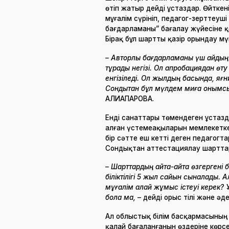
өтіп жатыр дейді ұстаздар. Өйтке
мұғалім сүрініп, педагог-зерттеуш
бағдарламаны” бағалау жүйесіне қо
Бірақ бұл шартты қазір орындау мү
– Авторлық бағдарламаны үш айдың і
тұрады негізі. Ол апробациядан өту 
енгізіледі. Ол жылдың басында, яғни 
Сондықтан бұл мүлдем миға қонымс
ҚАЛИАҚПАРОВА.
Енді санаттары төмендеген ұстаз
алған үстемеақыларын мемлекетке 
бір сәтте еш кетті деген педагогт
Сондықтан аттестациялау шарттар
– Шарттардың қайта-қайта өзгергені
біліктілігі 5 жыл сайын сыналады.
мұғалім қалай жұмыс істеуі керек?
бола ма,
– дейді орыс тілі және әд
Ал облыстық білім басқармасының ө
қалай бағаланғанын өздеріне көрс