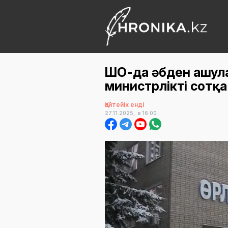
ШҚО-да әбден ашул
министрлікті сотқ
Қайтейік енді
27.11.2025,
в 16:00