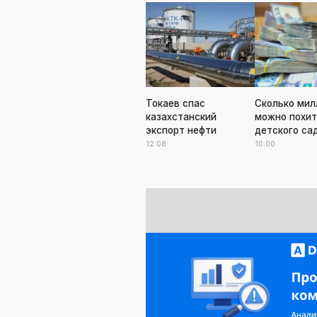
Токаев спас
Сколько мил
казахстанский
можно похит
экспорт нефти
детского са
12:08
10:00