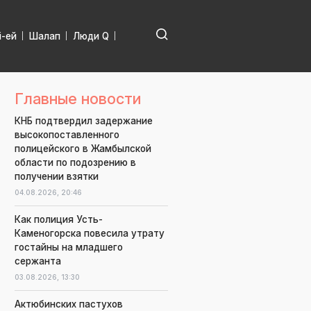
і-ей
Шалап
Люди Q
Главные новости
КНБ подтвердил задержание
высокопоставленного
полицейского в Жамбылской
области по подозрению в
получении взятки
04.08.2026,
20:46
Как полиция Усть-
Каменогорска повесила утрату
гостайны на младшего
сержанта
03.08.2026,
13:30
Актюбинских пастухов