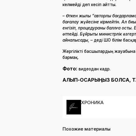
келмейді деп кесіп айтты.
– Өткен жылы “авторлық бағдарлама”
бағалау жүйесіне кірмейтін. Ал биыл
енгізіп, процедураны баллға қосты.
өтпейді. Бұйрықты министрлік өзгерт
айналысады,
– деді ШҚО білім бас
Жергілікті басшылардың жауабына 
бармақ.
Фото:
видеодан кадр.
АЛЫП-ҚОСАРЫҢЫЗ БОЛСА, 
ХРОНИКА
Похожие материалы