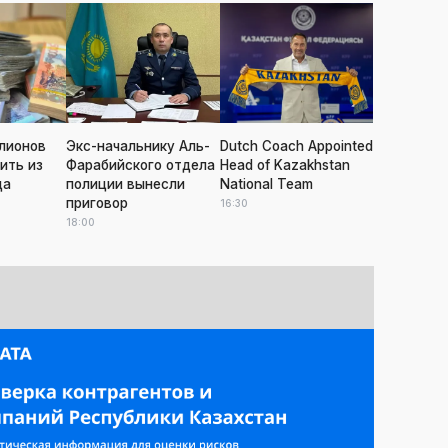
лионов
Экс-начальнику Аль-
Dutch Coach Appointed
ить из
Фарабийского отдела
Head of Kazakhstan
да
полиции вынесли
National Team
приговор
16:30
18:00