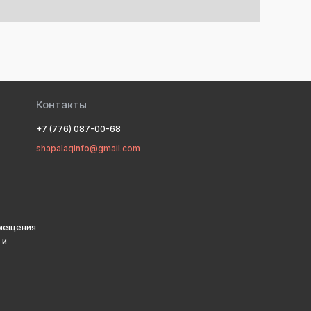
Контакты
+7 (776) 087-00-68
shapalaqinfo@gmail.com
змещения
 и