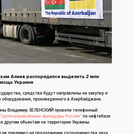
хам Алиев распорядился выделить 2 млн
омощь Украине
сударства, средства будут направлены на закупку и
о оборудования, произведенного в Азербайджане.
аины Владимир ЗЕЛЕНСКИЙ провели телефонный
“целенаправленные авиаудары России”
по нефтебазе
и другим объектам на территории Украины.
и не повлияют на продолжение сотрудничества двух