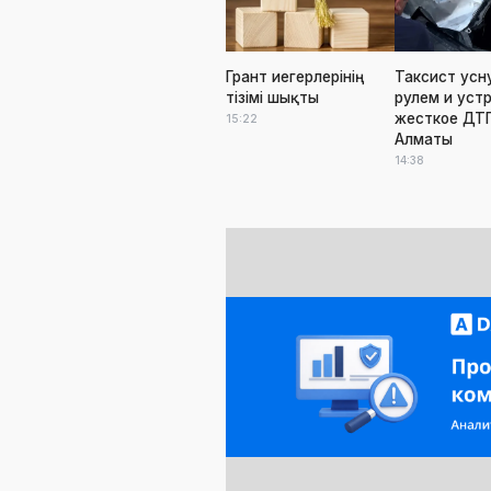
Грант иегерлерінің
Таксист усн
тізімі шықты
рулем и уст
жесткое ДТП
15:22
Алматы
14:38