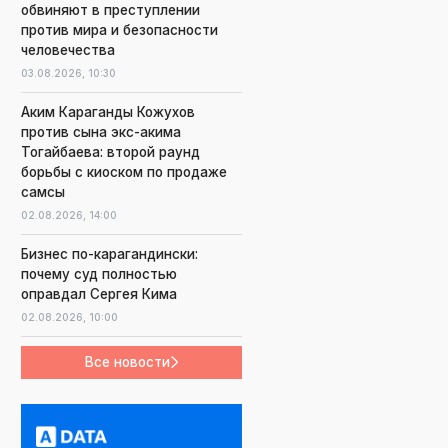
обвиняют в преступлении
против мира и безопасности
человечества
03.08.2026,
10:30
Аким Караганды Кожухов
против сына экс-акима
Тогайбаева: второй раунд
борьбы с киоском по продаже
самсы
02.08.2026,
14:00
Бизнес по-карагандински:
почему суд полностью
оправдал Сергея Кима
02.08.2026,
10:00
Все новости