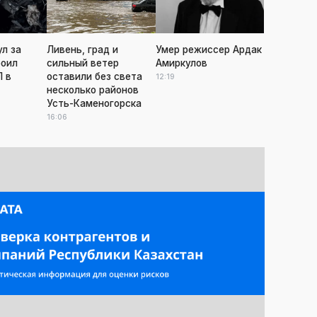
ул за
Ливень, град и
Умер режиссер Ардак
роил
сильный ветер
Амиркулов
 в
оставили без света
12:19
несколько районов
Усть-Каменогорска
16:06