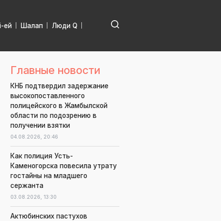
і-ей
Шалап
Люди Q
Главные новости
КНБ подтвердил задержание
высокопоставленного
полицейского в Жамбылской
области по подозрению в
получении взятки
04.08.2026,
20:46
Как полиция Усть-
Каменогорска повесила утрату
гостайны на младшего
сержанта
03.08.2026,
13:30
Актюбинских пастухов