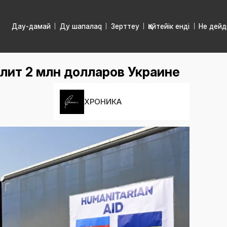
Дау-дамай
Ду шапалаq
Зерттеу
Қайтейік енді
Не дейд
ит 2 млн долларов Украине
ХРОНИКА