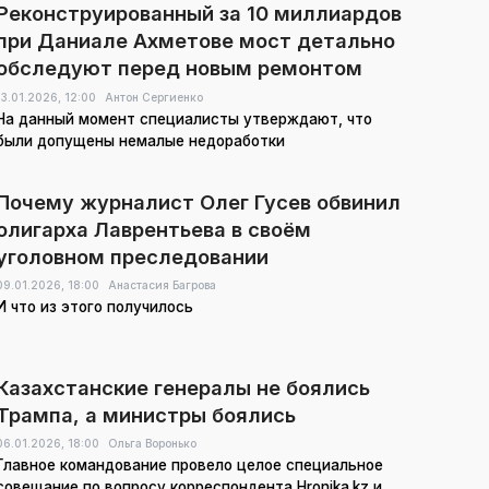
Реконструированный за 10 миллиардов
при Даниале Ахметове мост детально
обследуют перед новым ремонтом
13.01.2026,
12:00
Антон Сергиенко
На данный момент специалисты утверждают, что
были допущены немалые недоработки
Почему журналист Олег Гусев обвинил
олигарха Лаврентьева в своём
уголовном преследовании
09.01.2026,
18:00
Анастасия Багрова
И что из этого получилось
Казахстанские генералы не боялись
Трампа, а министры боялись
06.01.2026,
18:00
Ольга Воронько
Главное командование провело целое специальное
совещание по вопросу корреспондента Hronika.kz и