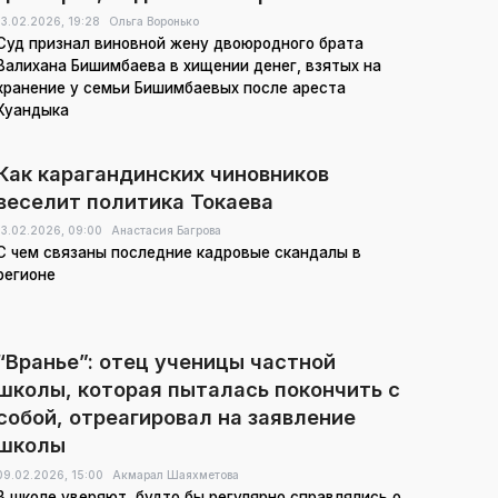
13.02.2026,
19:28
Ольга Воронько
Суд признал виновной жену двоюродного брата
Валихана Бишимбаева в хищении денег, взятых на
хранение у семьи Бишимбаевых после ареста
Куандыка
Как карагандинских чиновников
веселит политика Токаева
13.02.2026,
09:00
Анастасия Багрова
С чем связаны последние кадровые скандалы в
регионе
“Вранье”: отец ученицы частной
школы, которая пыталась покончить с
собой, отреагировал на заявление
школы
09.02.2026,
15:00
Акмарал Шаяхметова
В школе уверяют, будто бы регулярно справлялись о