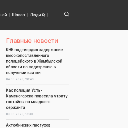
і-ей
Шалап
Люди Q
Главные новости
КНБ подтвердил задержание
высокопоставленного
полицейского в Жамбылской
области по подозрению в
получении взятки
04.08.2026,
20:46
Как полиция Усть-
Каменогорска повесила утрату
гостайны на младшего
сержанта
03.08.2026,
13:30
Актюбинских пастухов