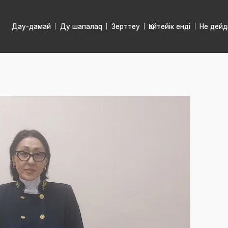
Дау-дамай
Ду шапалаq
Зерттеу
Қайтейік енді
Не дейд