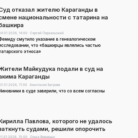
Суд отказал жителю Караганды в
смене национальности с татарина на
башкира
24.01.2026,
14:00
Сергей Перхальский
Фемиду смутило указание в генеалогическом
исследовании, что «башкирцы являлись частью
татарского этноса»
Жители Майкудука подали в суд на
акима Караганды
23.01.2026,
11:00
Анастасия Багрова
Чиновники в суде заверили, что со всем согласны
Кирилла Павлова, которого не удалось
заткнуть судами, решили опорочить
21.01.2026,
15:00
Ольга Воронько