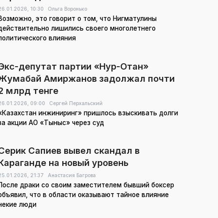
26.01.2026,
10:30
Ольга Воронько
Возможно, это говорит о том, что Нигматулины
действительно лишились своего многолетнего
политического влияния
Экс-депутат партии «Нур-Отан»
Жумабай Амиржанов задолжал почти
2 млрд тенге
26.01.2026,
09:00
Сергей Перхальский
«Казахстан инжиниринг» пришлось взыскивать долги
за акции АО «Тыныс» через суд
Серик Сапиев вывел скандал в
Караганде на новый уровень
25.01.2026,
21:37
Анастасия Багрова
После драки со своим заместителем бывший боксер
объявил, что в области оказывают тайное влияние
некие люди