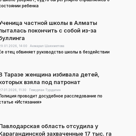
состоянии ребенка
Ученица частной школы в Алматы
пыталась покончить с собой из-за
буллинга
29.01.2026,
14:00
Акмарал Шаяхметова
Ее отец обвиняет руководство школы в бездействии
В Таразе женщина избивала детей,
которых взяла под патронат
27.01.2026,
11:30
Темурлан Турдалин
Полиция проводит досудебное расследование по
статье «Истязания»
Павлодарская область отсудила у
Карагандинской захваченные 17 тыс. га