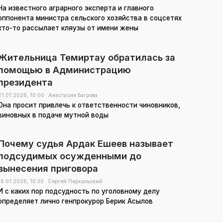
На известного аграрного эксперта и главного
оппонента министра сельского хозяйства в соцсетях
кто-то рассылает кляузы от имени жены
Жительница Темиртау обратилась за
помощью в Администрацию
президента
21.01.2026,
10:00
Анастасия Багрова
Она просит привлечь к ответственности чиновников,
виновных в подаче мутной воды
Почему судья Ардак Ешеев называет
подсудимых осужденными до
вынесения приговора
19.01.2026,
10:30
Сергей Перхальский
И с каких пор подсудность по уголовному делу
определяет лично генпрокурор Берик Асылов