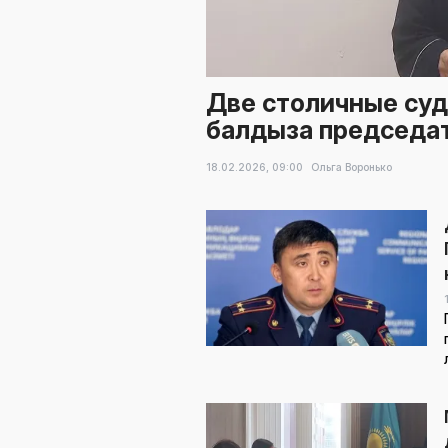
Две столичные суд
балдыза председат
18.02.2026,
09:00
Ольга Воронько