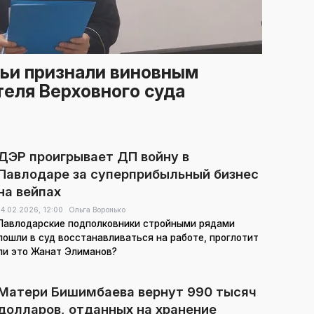
ьи признали виновным
еля Верховного суда
ДЭР проигрывает ДП войну в
Павлодаре за суперприбыльный бизнес
на вейпах
14.02.2026,
12:00
Ольга Воронько
Павлодарские подполковники стройными рядами
пошли в суд восстанавливаться на работе, проглотит
ли это Жанат Элиманов?
Матери Бишимбаева вернут 990 тысяч
долларов, отданных на хранение