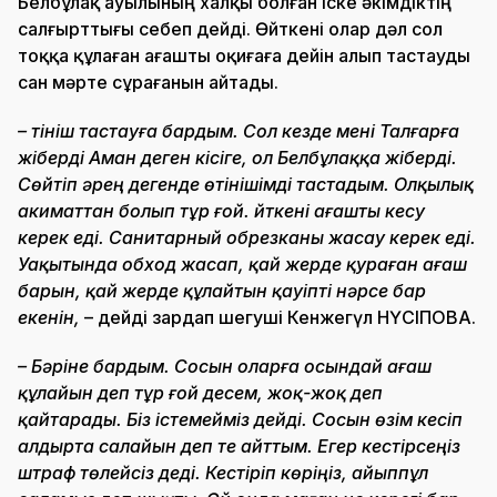
Белбұлақ ауылының халқы болған іске әкімдіктің
салғырттығы себеп дейді. Өйткені олар дәл сол
тоққа құлаған ағашты оқиғаға дейін алып тастауды
сан мәрте сұрағанын айтады.
– Өтініш тастауға бардым. Сол кезде мені Талғарға
жіберді Аман деген кісіге, ол Белбұлаққа жіберді.
Сөйтіп әрең дегенде өтінішімді тастадым. Олқылық
акиматтан болып тұр ғой. Өйткені ағашты кесу
керек еді. Санитарный обрезканы жасау керек еді.
Уақытында обход жасап, қай жерде қураған ағаш
барын, қай жерде құлайтын қауіпті нәрсе бар
екенін,
– дейді зардап шегуші Кенжегүл НҮСІПОВА.
– Бәріне бардым. Сосын оларға осындай ағаш
құлайын деп тұр ғой десем, жоқ-жоқ деп
қайтарады. Біз істемейміз дейді. Сосын өзім кесіп
алдырта салайын деп те айттым. Егер кестірсеңіз
штраф төлейсіз деді. Кестіріп көріңіз, айыппұл