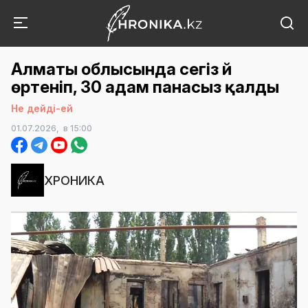
Алматы облысында сегіз үй
өртеніп, 30 адам панасыз қалды
Не дейді-ей
01.07.2026,
в 15:00
ХРОНИКА