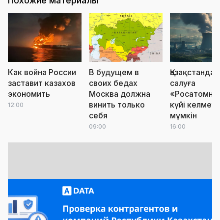
Похожие материалы
Как война России
В будущем в
Қазақстанда
заставит казахов
своих бедах
салуға
экономить
Москва должна
«Росатомны
винить только
күйі келмеуі
12:00
себя
мүмкін
09:00
16:00