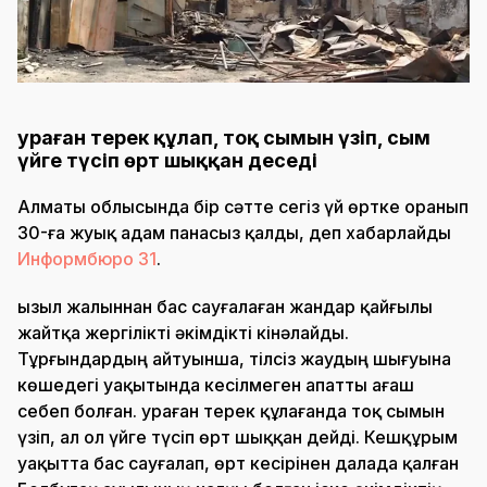
Қураған терек құлап, тоқ сымын үзіп, сым
үйге түсіп өрт шыққан деседі
Алматы облысында бір сәтте сегіз үй өртке оранып
30-ға жуық адам панасыз қалды, деп хабарлайды
Информбюро 31
.
Қызыл жалыннан бас сауғалаған жандар қайғылы
жайтқа жергілікті әкімдікті кінәлайды.
Тұрғындардың айтуынша, тілсіз жаудың шығуына
көшедегі уақытында кесілмеген апатты ағаш
себеп болған. Қураған терек құлағанда тоқ сымын
үзіп, ал ол үйге түсіп өрт шыққан дейді. Кешқұрым
уақытта бас сауғалап, өрт кесірінен далада қалған