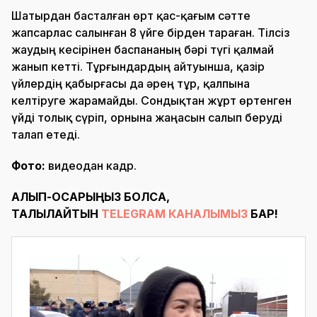
Шатырдан басталған өрт қас-қағым сәтте
жапсарлас салынған 8 үйге бірден тараған. Тілсіз
жаудың кесірінен баспананың бәрі түгі қалмай
жанып кетті. Тұрғындардың айтуынша, қазір
үйлердің қабырғасы да әрең тұр, қалпына
келтіруге жарамайды. Сондықтан жұрт өртенген
үйді толық сүріп, орнына жаңасын салып беруді
талап етеді.
Фото:
видеодан кадр.
АЛЫП-ҚОСАРЫҢЫЗ БОЛСА,
ТАЛҚЫЛАЙТЫН
TELEGRAM КАНАЛЫМЫЗ
БАР!