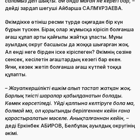
саламыз деп шықты. Әй онда маған не керегі бар,
–
дейді зардап шегуші Айбарша САЛМҰРЗАЕВА.
Әкімдікке өтініш ресми түрде оқиғадан бір күн
бұрын түскен. Бірақ олар жұмысқа кірісіп болғанша
ағаш құлап арты қайғылы жайтқа ұласты. Мұны
ауылдық округ басшысы да жоққа шығарған жоқ.
Ал енді неге бірден іске кіріспеген? Әкімнің сөзіне
сенсек, кесілетін ағаштардың кезегі бар екен.
Яғни, кезек жетіп болғанша ағаш күтпей тоққа
құлапты.
– Жауапкершілікті ешкім алып тастап жатқан жоқ.
Барлық тиісті шаралар қабылданатын болады.
Көмек көрсетіледі. Үйді қалпына келтіруге бола ма,
болмай ма, ол қорытынды берілгеннен кейін ғана
қарастыралатын мәселе. Анықталғаннан кейін,
–
деді Еркінбек АБИРОВ, Белбұлақ ауылдық округінің
әкімі.